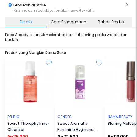
Temukan di Store
Ketersediaan stock dapat berubah sewaktu-waktu
Details
Cara Penggunaan
Bahan Produk
Face & body oil untuk melembapkan kulit kering pada wajah dan
badan
Produk yang Mungkin Kamu Suka
DR BIO
GENDES
NAMA BEAUTY
Secret Theraphy Inner
Sweet Aromatic
Blurring Melt Lip
Cleanser
Feminine Hyginene
Wash Foam 55ml