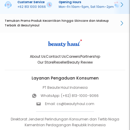
Customer Service
Opening Hours
Pa
+62 813 1000 9066
Mon–Fri 10am–5pm, Sat 10am–2pm
On
Temukan Promo Produk Kecantikan hingga Skincare dan Makeup
Terbaik di BeautyHaul
About Us
Contact Us
Careers
Partnership
Our Store
Reseller
Beauty Review
Layanan Pengaduan Konsumen
PT Beaute Haul Indonesia
WhatsApp:
(+62) 813-1000-9066
Email:
cs@beautyhaul.com
Direktorat Jenderal Perlindungan Konsumen dan Tertib Niaga
Kementrian Perdagangan Republik Indonesia