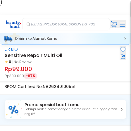
 |
E
kir
iah
8.8 ALL PRODUK LOKAL DISKON s.d. 70%
Dikirim ke
Alamat Kamu
DR BIO
Sensitive Repair Multi Oil
0
No Review
Rp99.000
Rp300.000
-67%
BPOM Certified No.
NA26240100551
Promo spesial buat kamu
Belanja makin hemat dengan promo discount hingga gratis
ongkir!