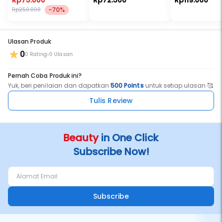
Rp75.000
Rp72.500
Rp119.000
-70%
Rp250.000
Ulasan Produk
0
0 Rating
0 Ulasan
Pernah Coba Produk ini?
Yuk, beri penilaian dan dapatkan
500 Points
untuk setiap ulasan 🥰
Tulis Review
Beauty
in One Click
Subscribe Now!
Subscribe