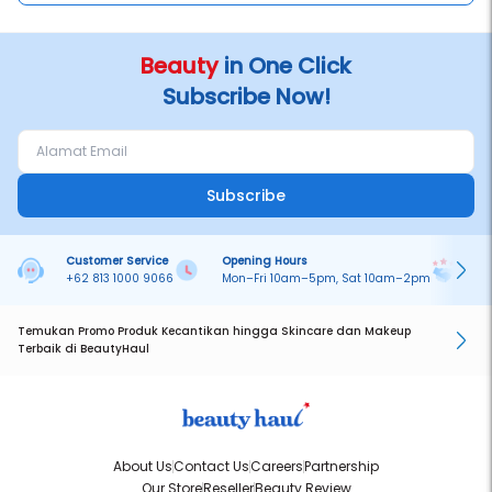
Beauty
in One Click
Subscribe Now!
Subscribe
Customer Service
Opening Hours
Pa
+62 813 1000 9066
Mon–Fri 10am–5pm, Sat 10am–2pm
On
Temukan Promo Produk Kecantikan hingga Skincare dan Makeup
Terbaik di BeautyHaul
About Us
Contact Us
Careers
Partnership
Our Store
Reseller
Beauty Review