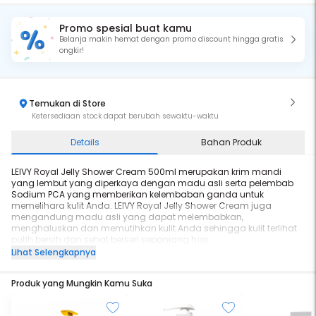
Promo spesial buat kamu
Belanja makin hemat dengan promo discount hingga gratis
ongkir!
Temukan di Store
Ketersediaan stock dapat berubah sewaktu-waktu
Details
Bahan Produk
LEIVY Royal Jelly Shower Cream 500ml merupakan krim mandi
yang lembut yang diperkaya dengan madu asli serta pelembab
Sodium PCA yang memberikan kelembaban ganda untuk
memelihara kulit Anda. LEIVY Royal Jelly Shower Cream juga
mengandung madu asli yang dapat melembabkan,
menghaluskan dan memutihkan kulit Anda sehingga kulit terlihat
putih bersih dan sehat berseri sepanjang hari.
Lihat Selengkapnya
Manfaat :
✨ Mengadung CoQ10 Efektif untuk mengurangi kerutan pada kulit
Produk yang Mungkin Kamu Suka
✨ Mengandung Royal Jelly meregenerasi dan memperbaiki
jaringan kulit, menjadikan kulit kencang, tampak muda dan
meningkatkan produksi kolagen yang berfungsi memperlambat