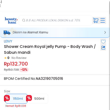
 |
E
kir
iah
8.8 ALL PRODUK LOKAL DISKON s.d. 70%
Dikirim ke
Alamat Kamu
LEIVY
Shower Cream Royal jelly Pump - Body Wash /
Sabun mandi
0
No Review
Rp132.700
Rp150.738
-12%
BPOM Certified No.
NA32190705016
Size:
1150ml
500ml
Hemat
Rp18.038