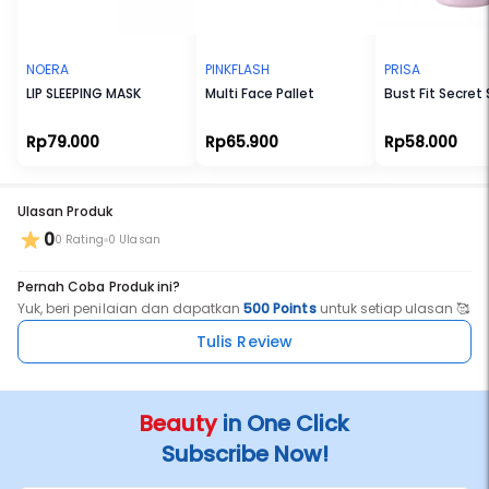
- Mencerahkan dan Melembutkan lipatan kulit yang gelap dan
kasar
- Menghaluskan lipatan kulit yang tidak rata
- Mengangkat sel kulit mati
NOERA
PINKFLASH
PRISA
- Memudarkan dan menyamarkan bekas luka
LIP SLEEPING MASK
Multi Face Pallet
Bust Fit Secret
- Membantu menghilangkan tekstur kulit ayam
- Membantu membersihkan pori-pori hitam dan kotor
- Melembapkan Kulit
Rp79.000
Rp65.900
Rp58.000
- Antioxidan
Ulasan Produk
0
0 Rating
0 Ulasan
Pernah Coba Produk ini?
Yuk, beri penilaian dan dapatkan
500 Points
untuk setiap ulasan 🥰
Tulis Review
Beauty
in One Click
Subscribe Now!