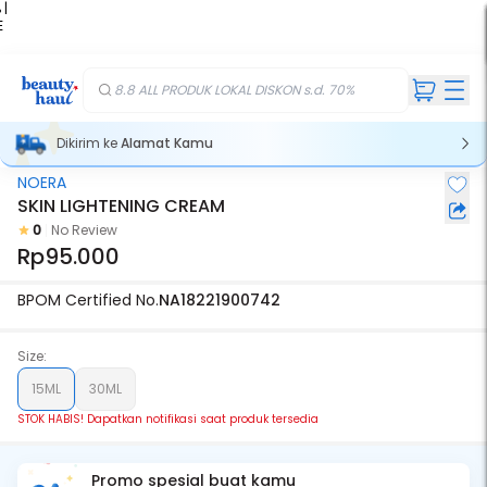
 |
E
kir
iah
8.8 ALL PRODUK LOKAL DISKON s.d. 70%
Dikirim ke
Alamat Kamu
NOERA
Stok Habis
SKIN LIGHTENING CREAM
0
No Review
Rp95.000
BPOM Certified No.
NA18221900742
Size:
15ML
30ML
STOK HABIS! Dapatkan notifikasi saat produk tersedia
Promo spesial buat kamu