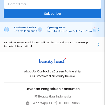
Subscribe
Customer Service
Opening Hours
Pa
+62 813 1000 9066
Mon–Fri 10am–5pm, Sat 10am–2pm
On
Temukan Promo Produk Kecantikan hingga Skincare dan Makeup
Terbaik di BeautyHaul
About Us
Contact Us
Careers
Partnership
Our Store
Reseller
Beauty Review
Layanan Pengaduan Konsumen
PT Beaute Haul Indonesia
WhatsApp:
(+62) 813-1000-9066