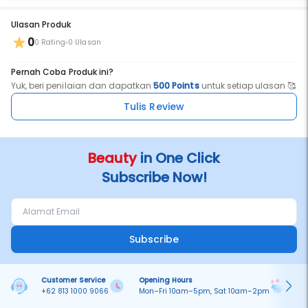
Ulasan Produk
0
0 Rating
0 Ulasan
Pernah Coba Produk ini?
Yuk, beri penilaian dan dapatkan
500 Points
untuk setiap ulasan 🥰
Tulis Review
Beauty
in One Click
Subscribe Now!
Subscribe
Customer Service
Opening Hours
Pa
+62 813 1000 9066
Mon–Fri 10am–5pm, Sat 10am–2pm
On