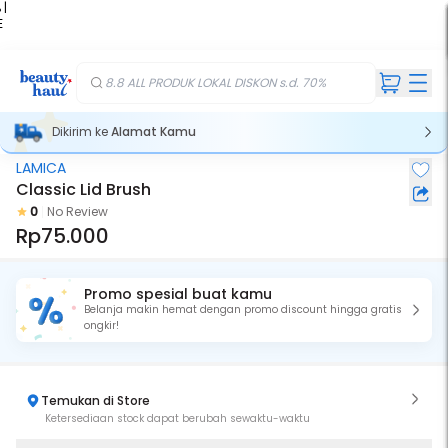
 |
E
kir
iah
8.8 ALL PRODUK LOKAL DISKON s.d. 70%
Dikirim ke
Alamat Kamu
LAMICA
Classic Lid Brush
0
No Review
Rp75.000
Promo spesial buat kamu
Belanja makin hemat dengan promo discount hingga gratis
ongkir!
Temukan di Store
Ketersediaan stock dapat berubah sewaktu-waktu