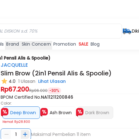
Dik
ls
Brand
Skin Concern
Promotion
SALE
Blog
1 Pensil Alis & Spoolie)
JACQUELLE
Slim Brow (2in1 Pensil Alis & Spoolie)
4.0
1 Ulasan
Lihat Ulasan
Habis
Rp67.200
Rp96.000
-30%
BPOM Certified No.
NA11211200846
Color:
Deep Brown
Ash Brown
Dark Brown
Hemat
Rp28.800
1
Maksimal Pembelian
11
item