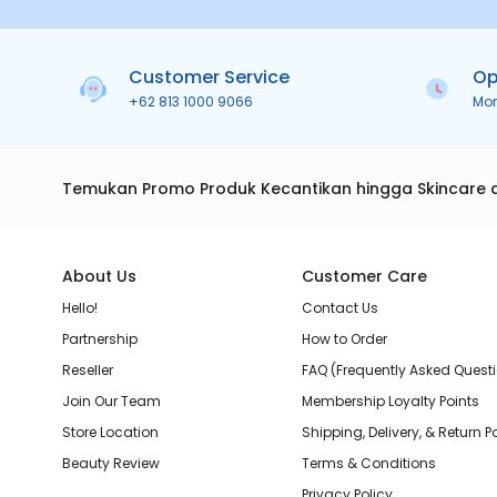
Customer Service
Op
+62 813 1000 9066
Mo
Temukan Promo Produk Kecantikan hingga Skincare 
About Us
Customer Care
Hello!
Contact Us
Partnership
How to Order
Reseller
FAQ (Frequently Asked Quest
Join Our Team
Membership Loyalty Points
Store Location
Shipping, Delivery, & Return P
Beauty Review
Terms & Conditions
Privacy Policy