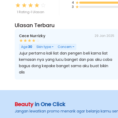
4
3
1 Rating
1 Ulasan
Ulasan Terbaru
Cece Nurrizky
29 Jan 2025
Age:
30
Skin type:
-
Concern:
-
Jujur pertama kali liat dan pengen beli karna liat
kemasan nya yang lucu banget dan pas aku coba
bagus dong kepake banget sama aku buat bikin
alis
Beauty
in One Click
Jangan lewatkan promo menarik agar belanja kamu se