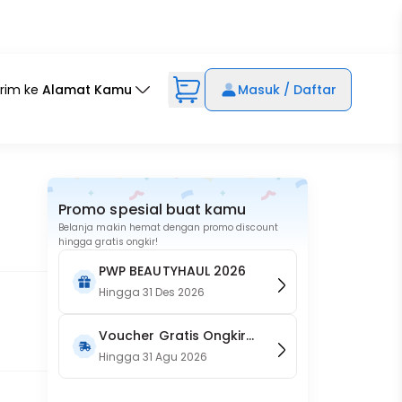
irim ke
Alamat Kamu
Masuk / Daftar
Promo spesial buat kamu
Belanja makin hemat dengan promo discount
hingga gratis ongkir!
PWP BEAUTYHAUL 2026
Hingga
31 Des 2026
Voucher Gratis Ongkir
15RB (Only on Website)
Hingga
31 Agu 2026