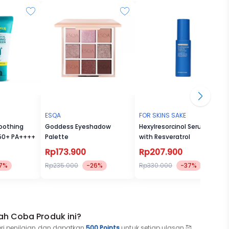
 on
ng
ESQA
FOR SKINS SAKE
Soothing
Goddess Eyeshadow
Hexylresorcinol Serum 1%
 50+ PA++++
Palette
with Resveratrol
Rp173.900
Rp207.900
7%
Rp235.000
-26%
Rp330.000
-37%
oof
ah Coba Produk ini?
eri penilaian dan dapatkan
500 Points
untuk setiap ulasan 🥰