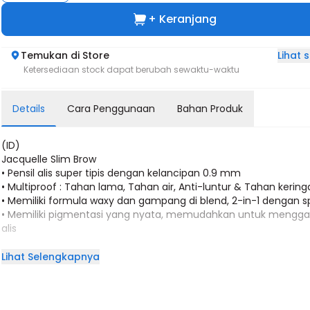
+ Keranjang
Lihat
Temukan di Store
Ketersediaan stock dapat berubah sewaktu-waktu
Details
Cara Penggunaan
Bahan Produk
(ID)
Jacquelle Slim Brow
• Pensil alis super tipis dengan kelancipan 0.9 mm
• Multiproof : Tahan lama, Tahan air, Anti-luntur & Tahan kering
• Memiliki formula waxy dan gampang di blend, 2-in-1 dengan s
• Memiliki pigmentasi yang nyata, memudahkan untuk mengg
alis
Deskripsi Produk :
Lihat Selengkapnya
Mementingkan detail dan presisi makeup mu! Jacquelle Slim B
terbuat dari formula tahan lama & pigmentasi yang natural. U
yang super pipih akan menciptakan goresan alis yang realistis s