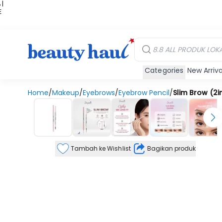
 |
E
kir
iah
Categories
New Arriva
Home
/
Makeup
/
Eyebrows
/
Eyebrow Pencil
/
Slim Brow (2in
Tambah ke Wishlist
Bagikan produk