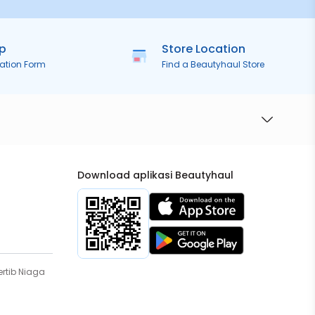
ip
Store Location
ration Form
Find a Beautyhaul Store
Download aplikasi Beautyhaul
rtib Niaga