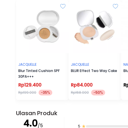
JACQUELLE
JACQUELLE
NA
Blur Tinted Cushion SPF
BLUR Effect Two Way Cake
Bl
30PA+++
Rp129.400
Rp84.000
R
Rp199.000
-35%
Rp168.000
-50%
Ulasan Produk
4.0
/5
5