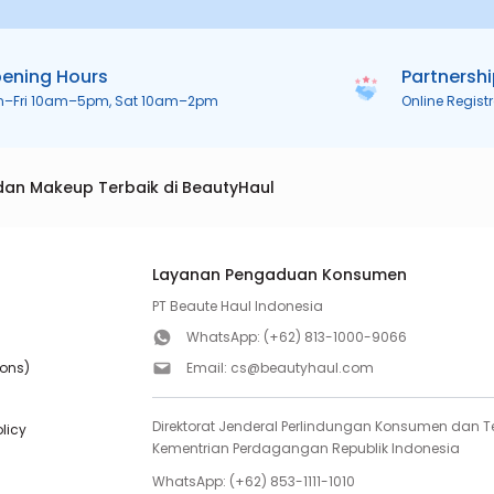
ening Hours
Partnersh
n–Fri 10am–5pm, Sat 10am–2pm
Online Regist
dan Makeup Terbaik di BeautyHaul
Layanan Pengaduan Konsumen
PT Beaute Haul Indonesia
WhatsApp:
(+62) 813-1000-9066
ions)
Email:
cs@beautyhaul.com
Direktorat Jenderal Perlindungan Konsumen dan Te
olicy
Kementrian Perdagangan Republik Indonesia
WhatsApp:
(+62) 853-1111-1010