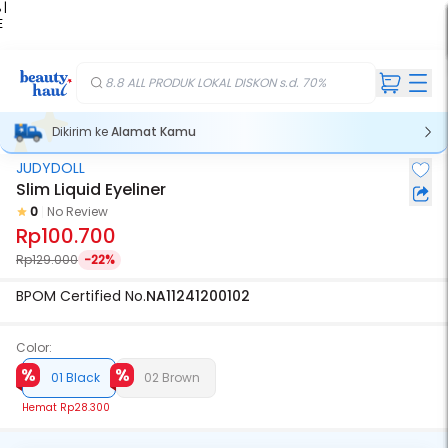
 |
E
kir
iah
8.8 ALL PRODUK LOKAL DISKON s.d. 70%
Dikirim ke
Alamat Kamu
JUDYDOLL
Slim Liquid Eyeliner
0
No Review
Rp100.700
Rp129.000
-22%
BPOM Certified No.
NA11241200102
Color:
01 Black
02 Brown
Hemat
Rp28.300