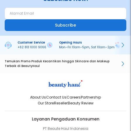
Subscribe
Customer Service
Opening Hours
Pa
+62 813 1000 9066
Mon–Fri 10am–5pm, Sat 10am–2pm
On
Temukan Promo Produk Kecantikan hingga Skincare dan Makeup
Terbaik di BeautyHaul
About Us
Contact Us
Careers
Partnership
Our Store
Reseller
Beauty Review
Layanan Pengaduan Konsumen
PT Beaute Haul Indonesia