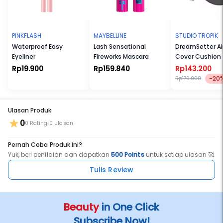
PINKFLASH
MAYBELLINE
STUDIO TROPIK
Waterproof Easy
Lash Sensational
DreamSetter Ai
Eyeliner
Fireworks Mascara
Cover Cushion
Rp19.900
Rp159.840
Rp143.200
-20
Rp179.000
Ulasan Produk
0
0 Rating
0 Ulasan
Pernah Coba Produk ini?
Yuk, beri penilaian dan dapatkan
500 Points
untuk setiap ulasan 🥰
Tulis Review
Beauty
in One Click
Subscribe Now!