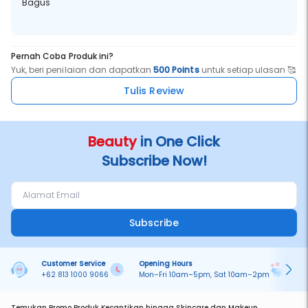
Bagus
Pernah Coba Produk ini?
Yuk, beri penilaian dan dapatkan
500 Points
untuk setiap ulasan 🥰
Tulis Review
Beauty
in One Click
Subscribe Now!
Subscribe
Customer Service
Opening Hours
Pa
+62 813 1000 9066
Mon–Fri 10am–5pm, Sat 10am–2pm
On
Temukan Promo Produk Kecantikan hingga Skincare dan Makeup