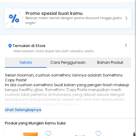
Promo spesial buat kamu
Belanja makin hemat dengan promo discount hingga gratis
ongkir!
Temukan di Store
Ketersediaan stock dapat berubah sewaktu-waktu
Details
Cara Penggunaan
Bahan Produk
Selain Hooman, cushion somethinc lainnya adalah Somethinc
Copy Paste!
Ini dia cushion somethinc buat kalian yang pengen finish makeup
berupa healthy glow. Somethinc Copy Paste merupakan mesh
cushion lokal pertama di Indonesia yang dibuat sesuai dengan
background orang Indonesia, seperti skin tone dan disesuaikan
juga dengan cuaca negara Indonesia.
Cushion Somethinc Copy Paste ini mengusung Breathable
Lihat Selengkapnya
Technology, yang membuat produk ini tidak akan menyumbat
pori-pori kamu dan juga tahan lama. Kalau kamu cari cushion
Produk yang Mungkin Kamu Suka
dengan coverage medium, gampang di-build dan ringan, ini dia
cushion yang pas buat kamu coba.
Somethinc cushion ini memiliki 8 shades, ini dia rinciannya: