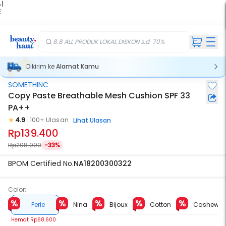
 |
E
kir
iah
8.8 ALL PRODUK LOKAL DISKON s.d. 70%
Dikirim ke
Alamat Kamu
SOMETHINC
Copy Paste Breathable Mesh Cushion SPF 33
PA++
4.9
100+ Ulasan
Lihat Ulasan
Rp139.400
Rp208.000
-33%
BPOM Certified No.
NA18200300322
Color:
Perle
Nina
Bijoux
Cotton
Cashew
Hemat
Rp68.600