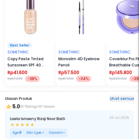
Kulit flawless seharian, terasa ringan, & terproteksi dari sinar
matahari---semuanya satu di dalam Hooman Breathable UV
Cushion Cover SPF 35 PA++++
SOMETHINC
SOMETHINC
SOMETHINC
Copy Paste Tinted
Microslim 4D Eyebrow
Coverblur Pro Fi
Sunscreen SPF 40
Pencil
Breathable Cus
PA++++
40 PA++++
Rp41.600
Rp57.500
Rp145.800
-38%
-34%
-3
Rp67.000
Rp87.000
Rp239.000
Ulasan Produk
Lihat semua
5.0
197 Rating
197 Ulasan
05 Jul 2026
Laela Isnaeny Rizqi Noor Baiti
Age:
0
Skin type:
-
Concern:
-