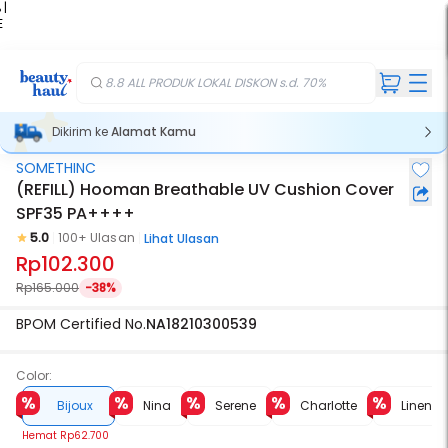
 |
E
kir
iah
8.8 ALL PRODUK LOKAL DISKON s.d. 70%
Dikirim ke
Alamat Kamu
SOMETHINC
(REFILL) Hooman Breathable UV Cushion Cover
SPF35 PA++++
5.0
100+ Ulasan
Lihat Ulasan
Rp102.300
Rp165.000
-38%
BPOM Certified No.
NA18210300539
Color:
Bijoux
Nina
Serene
Charlotte
Linen
Hemat
Rp62.700