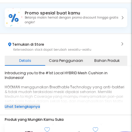
Promo spesial buat kamu
Belanja makin hemat dengan promo discount hingga gratis
ongkir!
Temukan di Store
Ketersediaan stock dapat berubah sewaktu-waktu
Details
Cara Penggunaan
Bahan Produk
Introducing you to the #1st Local HYBRID Mesh Cushion in
Indonesia!
HOOMAN menggunakan Breathable Technology yang anti-bakteri
& tidak mudah teroksidasi meski dipakai seharian. Memiliki
Medium to High Coverage yang mampu menyamarkan pori-pori
serta garis halus dalam sekali tap, dan menghasilkan Skin Matte
Finish yang longlasting!
Lihat Selengkapnya
Diformulasikan menjadi non-greasy, non-cakey, non-cracking, &
Produk yang Mungkin Kamu Suka
oil-control, Flawless Human Skin tanpa kilap minyak berlebih akan
menjadi milikmu dalam sekejap!