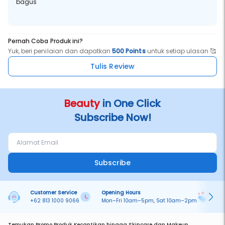
bagus
Pernah Coba Produk ini?
Yuk, beri penilaian dan dapatkan
500 Points
untuk setiap ulasan 🥰
Tulis Review
Beauty
in One Click
Subscribe Now!
Subscribe
Customer Service
Opening Hours
Pa
+62 813 1000 9066
Mon–Fri 10am–5pm, Sat 10am–2pm
On
Temukan Promo Produk Kecantikan hingga Skincare dan Makeup