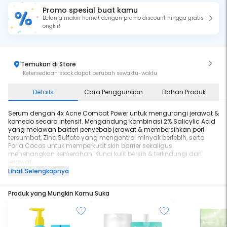
Promo spesial buat kamu
Belanja makin hemat dengan promo discount hingga gratis
ongkir!
Temukan di Store
Ketersediaan stock dapat berubah sewaktu-waktu
Details
Cara Penggunaan
Bahan Produk
Serum dengan 4x Acne Combat Power untuk mengurangi jerawat &
komedo secara intensif. Mengandung kombinasi 2% Salicylic Acid
yang melawan bakteri penyebab jerawat & membersihkan pori
tersumbat, Zinc Sulfate yang mengontrol minyak berlebih, serta
Poria Cocos untuk memperkuat skin barrier sekaligus
menenangkan kemerahan. Kunci kulit bersih & terlindungi dari
jerawat.
Lihat Selengkapnya
Hypoallergenic Certified
Produk yang Mungkin Kamu Suka