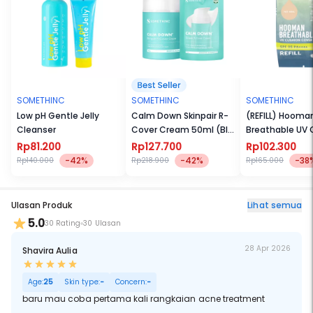
SOMETHINC
SOMETHINC
SOMETHINC
Low pH Gentle Jelly
Calm Down Skinpair R-
(REFILL) Hooma
Cleanser
Cover Cream 50ml (BIG
Breathable UV 
SIZE)
Cover SPF35 P
Rp81.200
Rp127.700
Rp102.300
-42%
-42%
-38
Rp140.000
Rp218.900
Rp165.000
Ulasan Produk
Lihat semua
5.0
30 Rating
30 Ulasan
28 Apr 2026
Shavira Aulia
Age:
25
Skin type:
-
Concern:
-
baru mau coba pertama kali rangkaian acne treatment