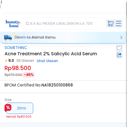
 |
E
kir
iah
8.8 ALL PRODUK LOKAL DISKON s.d. 70%
Dikirim ke
Alamat Kamu
SOMETHINC
Acne Treatment 2% Salicylic Acid Serum
5.0
30 Ulasan
Lihat Ulasan
Rp98.500
Rp179.000
-45%
BPOM Certified No.
NA18250100868
Size:
20ml
Hemat
Rp80.500