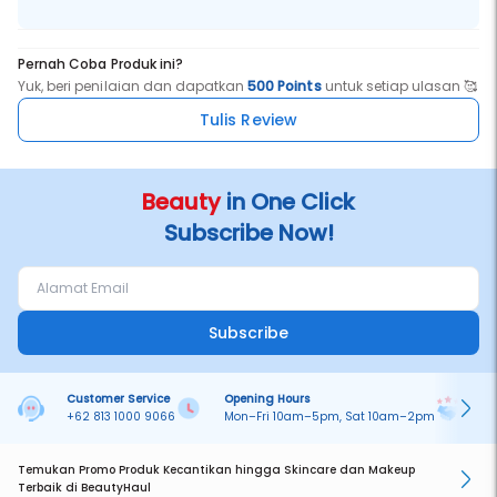
Pernah Coba Produk ini?
Yuk, beri penilaian dan dapatkan
500 Points
untuk setiap ulasan 🥰
Tulis Review
Beauty
in One Click
Subscribe Now!
Subscribe
Customer Service
Opening Hours
Pa
+62 813 1000 9066
Mon–Fri 10am–5pm, Sat 10am–2pm
On
Temukan Promo Produk Kecantikan hingga Skincare dan Makeup
Terbaik di BeautyHaul