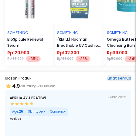
SOMETHINC
SOMETHINC
SOMETHINC
BioSpicule Renewal
(REFILL) Hooman
Omega Butter
Serum
Breathable UV Cushion
Cleansing Bal
Cover SPF35 PA++++
Rp120.900
Rp102.300
Rp39.000
-35%
-38%
-34
Rp185.900
Rp165.000
Rp59.000
Ulasan Produk
Lihat semua
4.9
201 Rating
201 Ulasan
14 May 2026
APRILIA AYU PRATIWI
Age:
25
Skin type:
-
Concern:
-
baikkk