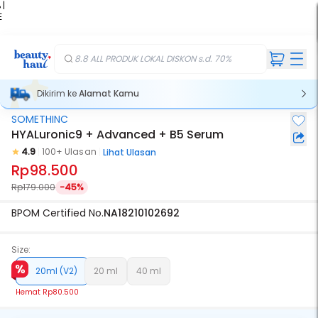
 |
E
kir
iah
8.8 ALL PRODUK LOKAL DISKON s.d. 70%
Dikirim ke
Alamat Kamu
SOMETHINC
HYALuronic9 + Advanced + B5 Serum
4.9
100+ Ulasan
Lihat Ulasan
Rp98.500
Rp179.000
-45%
BPOM Certified No.
NA18210102692
Size:
20ml (V2)
20 ml
40 ml
Hemat
Rp80.500