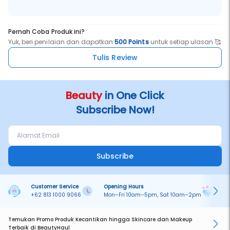
Pernah Coba Produk ini?
Yuk, beri penilaian dan dapatkan
500 Points
untuk setiap ulasan 🥰
Tulis Review
Beauty
in One Click
Subscribe Now!
Subscribe
Customer Service
Opening Hours
Pa
+62 813 1000 9066
Mon–Fri 10am–5pm, Sat 10am–2pm
On
Temukan Promo Produk Kecantikan hingga Skincare dan Makeup
Terbaik di BeautyHaul