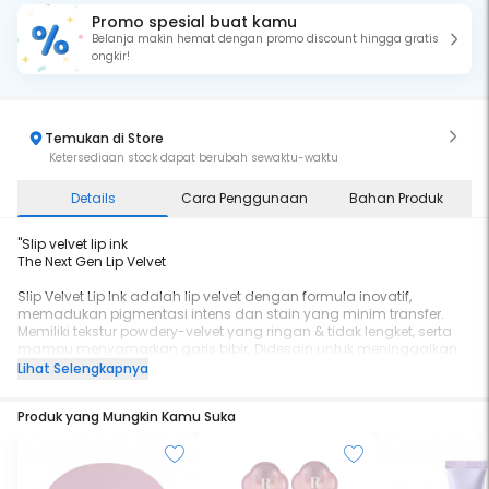
Promo spesial buat kamu
Belanja makin hemat dengan promo discount hingga gratis
ongkir!
Temukan di Store
Ketersediaan stock dapat berubah sewaktu-waktu
Details
Cara Penggunaan
Bahan Produk
"Slip velvet lip ink
The Next Gen Lip Velvet
Slip Velvet Lip Ink adalah lip velvet dengan formula inovatif,
memadukan pigmentasi intens dan stain yang minim transfer.
Memiliki tekstur powdery-velvet yang ringan & tidak lengket, serta
mampu menyamarkan garis bibir. Didesain untuk meninggalkan
stain yang smudgeproof dan tahan lama. Tersedia dalam 8
Lihat Selengkapnya
warna yang cocok digunakan di makeup look apapun.
Produk yang Mungkin Kamu Suka
SPECIAL FEATURES
✔ Tekstur velvet yang ringan & nyaman, tidak berat & tidak lengket
✔ Ink-like stain yang tahan lama, anti-luntur & minim transfer
✔ Pigmentasi yang intens menutupi bibir dengan mudah
✔ Hasil akhir semi-matte yang tidak terasa kering