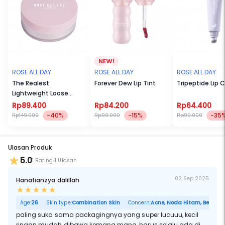
✔ Diformulasikan dengan Avocado Oil & Sodium Hyaluronate untuk
menjaga kelembapan bibir
HERO INGREDIENT
Avocado Oil: Melembapkan dan melembutkan bibir
Sodium Hyaluronate: Menghidrasi bibir & mencegah bibir kering"
ROSE ALL DAY
ROSE ALL DAY
ROSE ALL DAY
The Realest
Forever Dew Lip Tint
Tripeptide Lip 
Lightweight Loose
Powder
Rp89.400
Rp84.200
Rp64.400
-40%
-15%
-35
Rp149.000
Rp99.000
Rp99.000
Ulasan Produk
5.0
1 Rating
1 Ulasan
02 Sep 2025
Hanafianzya dalillah
Age:
26
Skin type:
Combination Skin
Concern:
Acne, Noda Hitam, Berminya
paling suka sama packagingnya yang super lucuuu, kecil
ringan mudah dibawa kemana mana, harus selalu ada di