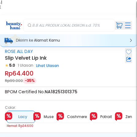
 |
E
kir
iah
8.8 ALL PRODUK LOKAL DISKON s.d. 70%
Dikirim ke
Alamat Kamu
ROSE ALL DAY
Slip Velvet Lip Ink
5.0
1 Ulasan
Lihat Ulasan
Rp64.400
Rp99.000
-35%
BPOM Certified No.
NA18251301375
Color:
Lacy
Muse
Cashmere
Potrait
Zen
Hemat
Rp34.600