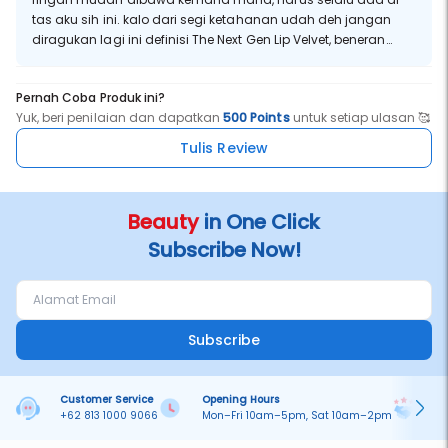
tas aku sih ini. kalo dari segi ketahanan udah deh jangan
diragukan lagi ini definisi The Next Gen Lip Velvet, beneran
tahan banting dipake makan berminyak pun tetep nempel ini
lip ink, udah gitu di bibir ga berasa berat dan ga bikin bibir
Pernah Coba Produk ini?
jadi kering.
Yuk, beri penilaian dan dapatkan
500 Points
untuk setiap ulasan 🥰
Tulis Review
Beauty
in One Click
Subscribe Now!
Subscribe
Customer Service
Opening Hours
Pa
+62 813 1000 9066
Mon–Fri 10am–5pm, Sat 10am–2pm
On