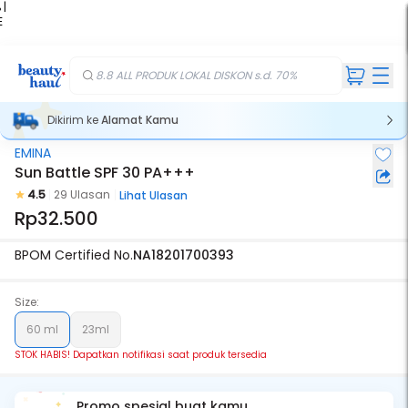
 |
E
kir
iah
8.8 ALL PRODUK LOKAL DISKON s.d. 70%
Dikirim ke
Alamat Kamu
EMINA
Stok Habis
Sun Battle SPF 30 PA+++
4.5
29 Ulasan
Lihat Ulasan
Rp32.500
BPOM Certified No.
NA18201700393
Size:
60 ml
23ml
STOK HABIS! Dapatkan notifikasi saat produk tersedia
Promo spesial buat kamu