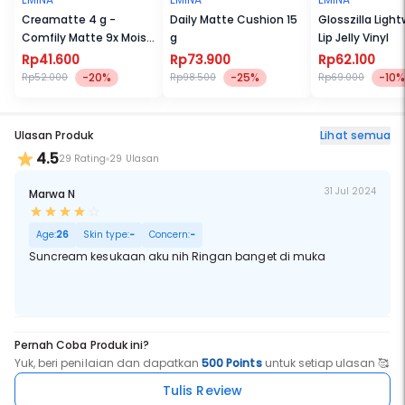
Creamatte 4 g -
Daily Matte Cushion 15
Glosszilla Ligh
Comfily Matte 9x Moist
g
Lip Jelly Vinyl
Boost
Rp41.600
Rp73.900
Rp62.100
-20%
-25%
-10%
Rp52.000
Rp98.500
Rp69.000
Ulasan Produk
Lihat semua
4.5
29 Rating
29 Ulasan
31 Jul 2024
Marwa N
Age:
26
Skin type:
-
Concern:
-
Suncream kesukaan aku nih Ringan banget di muka
Pernah Coba Produk ini?
Yuk, beri penilaian dan dapatkan
500 Points
untuk setiap ulasan 🥰
Tulis Review