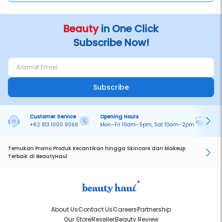
Beauty
in One Click
Subscribe Now!
Subscribe
Customer Service
Opening Hours
Pa
+62 813 1000 9066
Mon–Fri 10am–5pm, Sat 10am–2pm
On
Temukan Promo Produk Kecantikan hingga Skincare dan Makeup
Terbaik di BeautyHaul
About Us
Contact Us
Careers
Partnership
Our Store
Reseller
Beauty Review