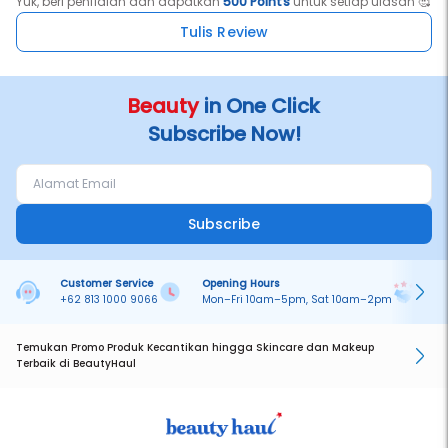
Yuk, beri penilaian dan dapatkan
500 Points
untuk setiap ulasan 🥰
Tulis Review
Beauty
in One Click
Subscribe Now!
Subscribe
Customer Service
Opening Hours
Pa
+62 813 1000 9066
Mon–Fri 10am–5pm, Sat 10am–2pm
On
Temukan Promo Produk Kecantikan hingga Skincare dan Makeup
Terbaik di BeautyHaul