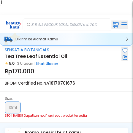
 |
E
kir
iah
8.8 ALL PRODUK LOKAL DISKON s.d. 70%
Dikirim ke
Alamat Kamu
SENSATIA BOTANICALS
Stok Habis
Tea Tree Leaf Essential Oil
5.0
3 Ulasan
Lihat Ulasan
Rp170.000
BPOM Certified No.
NA18170701676
Size:
10ml
STOK HABIS! Dapatkan notifikasi saat produk tersedia
Promo spesial buat kamu