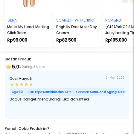
Vegan.Tidak Melalui Uji Coba terhadap Hewan. Tanpa Bahan yang
Membahayakan Eksistensi Terumbu Karang. Tersertifikasi Halal.
JIERA
SCARLETT WHITENING
ROM&ND
Melts My Heart Melting
Brightly Ever After Day
[CLEARANCE SAL
Click Balm
Cream
Juicy Lasting Ti
Rp99.000
Rp82.500
Rp195.000
Ulasan Produk
5.0
3 Rating
3 Ulasan
31 Mar 2023
Desi Maryati
Age:
30
Skin type:
Combination Skin
Concern:
Acne, Anti Aging, Noda Hita
Bagus banget mengurangi luka dan infeksi.
Pernah Coba Produk ini?