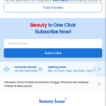
Yuk, beri penilaian dan dapatkan
500 Points
untuk setiap ulasan 🥰
Tulis Review
Beauty
in One Click
Subscribe Now!
Subscribe
Customer Service
Opening Hours
Pa
+62 813 1000 9066
Mon–Fri 10am–5pm, Sat 10am–2pm
On
Temukan Promo Produk Kecantikan hingga Skincare dan Makeup
Terbaik di BeautyHaul