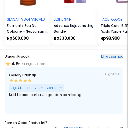
untuk Vegetarian dan Vegan. Tidak Melalui Uji Coba terhadap
Hewan. Tanpa Bahan yang Membahayakan Eksistensi Terumbu
Karang. Tersertifikasi Halal.
SENSATIA BOTANICALS
ELSHE SKIN
FACETOLOGY
Elements Eau De
Advance Rejuvenating
Triple Care 13,5
Cologne - Neptunium
Bundle
Acids Purple Ra
(Np)
Peeling Treat
Rp600.000
Rp330.000
Rp93.900
Ulasan Produk
Lihat semua
4.9
7 Rating
7 Ulasan
31 Aug 2023
Gallery Haphap
Age:
36
Skin type:
-
Concern:
-
Kulit terasa lembut, segar dan seimbang.
Pernah Coba Produk ini?