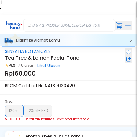
 |
E
kir
iah
8.8 ALL PRODUK LOKAL DISKON s.d. 70%
Dikirim ke
Alamat Kamu
SENSATIA BOTANICALS
Stok Habis
Tea Tree & Lemon Facial Toner
4.9
7 Ulasan
Lihat Ulasan
Rp160.000
BPOM Certified No.
NA18191234201
Size:
120ml
120ml- NED
STOK HABIS! Dapatkan notifikasi saat produk tersedia
Promo spesial buat kamu