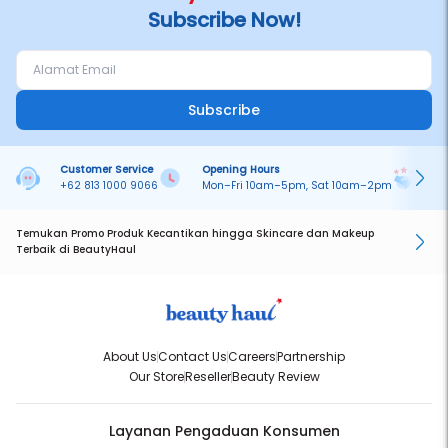
Subscribe Now!
Subscribe
Customer Service
Opening Hours
Pa
+62 813 1000 9066
Mon–Fri 10am–5pm, Sat 10am–2pm
On
Temukan Promo Produk Kecantikan hingga Skincare dan Makeup
Terbaik di BeautyHaul
About Us
Contact Us
Careers
Partnership
Our Store
Reseller
Beauty Review
Layanan Pengaduan Konsumen