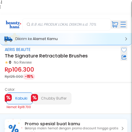
 |
E
kir
iah
8.8 ALL PRODUK LOKAL DISKON s.d. 70%
Dikirim ke
Alamat Kamu
AERIS BEAUTE
The Signature Retractable Brushes
0
No Review
Rp106.300
Rp125.000
-15%
Color:
Kabuki
Chubby Buffer
Hemat
Rp18.700
Promo spesial buat kamu
Belanja makin hemat dengan promo discount hingga gratis