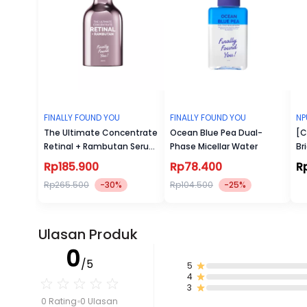
FINALLY FOUND YOU
FINALLY FOUND YOU
NP
The Ultimate Concentrate
Ocean Blue Pea Dual-
[C
Retinal + Rambutan Serum
Phase Micellar Water
Br
20 Ml
Li
Rp185.900
Rp78.400
R
Rp265.500
-30%
Rp104.500
-25%
Ulasan Produk
0
/5
5
4
3
0 Rating
0 Ulasan