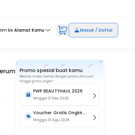
irim ke
Alamat Kamu
Masuk / Daftar
Serum
Promo spesial buat kamu
Belanja makin hemat dengan promo discount
hingga gratis ongkir!
PWP BEAUTYHAUL 2026
Hingga
31 Des 2026
Voucher Gratis Ongkir
15RB (Only on Website)
Hingga
31 Agu 2026