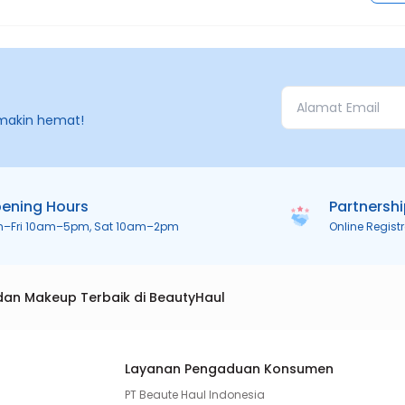
makin hemat!
ening Hours
Partnersh
n–Fri 10am–5pm, Sat 10am–2pm
Online Regist
dan Makeup Terbaik di BeautyHaul
Layanan Pengaduan Konsumen
PT Beaute Haul Indonesia