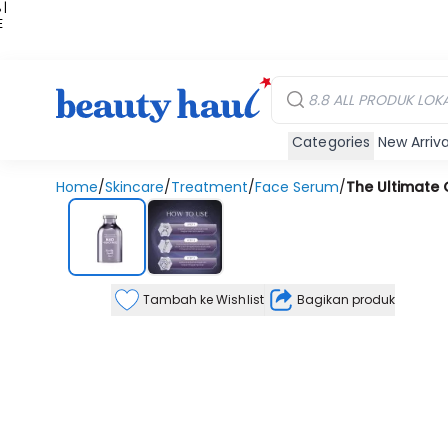
 |
E
kir
iah
Categories
New Arriva
Home
/
Skincare
/
Treatment
/
Face Serum
/
The Ultimate 
Tambah ke Wishlist
Bagikan produk