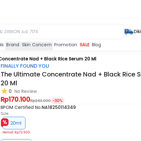
Dik
ls
Brand
Skin Concern
Promotion
SALE
Blog
Concentrate Nad + Black Rice Serum 20 Ml
FINALLY FOUND YOU
The Ultimate Concentrate Nad + Black Rice 
20 Ml
0
No Review
Rp170.100
Rp243.000
-30%
BPOM Certified No.
NA18250114349
Size:
20ml
Hemat
Rp72.900