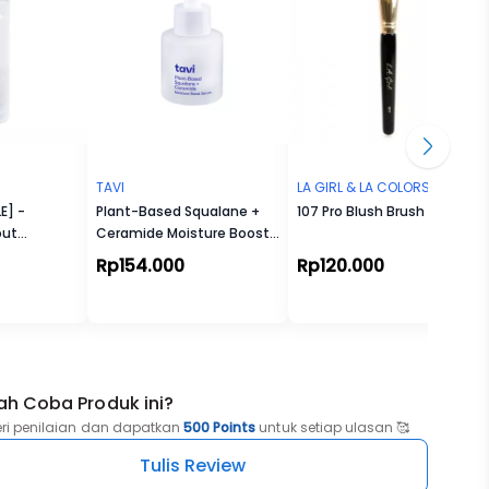
TAVI
LA GIRL & LA COLORS
E] -
Plant-Based Squalane +
107 Pro Blush Brush
out
Ceramide Moisture Boost
Serum
Rp154.000
Rp120.000
ah Coba Produk ini?
eri penilaian dan dapatkan
500 Points
untuk setiap ulasan 🥰
Tulis Review