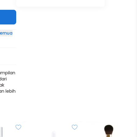
 semua
ampilan
dari
rak
an lebih