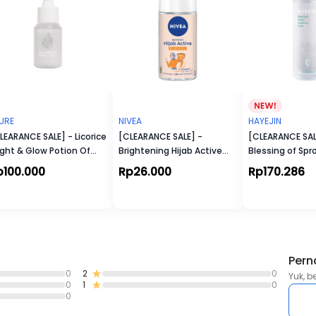
URE
NIVEA
HAYEJIN
LEARANCE SALE] - Licorice
[CLEARANCE SALE] -
[CLEARANCE SAL
ight & Glow Potion Of
Brightening Hijab Active
Blessing of Spr
ght Face Serum
Deodorant Roll On 50ml
Radiance Toner
p100.000
Rp26.000
Rp170.286
Pern
0
2
0
Yuk, b
0
1
0
0