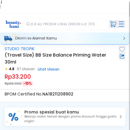
 |
E
kir
iah
8.8 ALL PRODUK LOKAL DISKON s.d. 70%
Dikirim ke
Alamat Kamu
STUDIO TROPIK
(Travel Size) BB Size Balance Priming Water
30ml
4.8
57 Ulasan
Lihat Ulasan
Rp33.200
Rp39.000
-15%
BPOM Certified No.
NA18211208902
Promo spesial buat kamu
Belanja makin hemat dengan promo discount hingga gratis
ongkir!