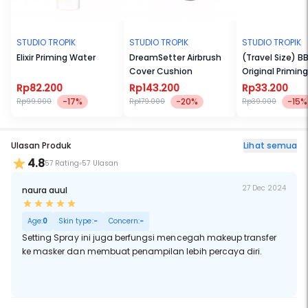
STUDIO TROPIK
STUDIO TROPIK
STUDIO TROPIK
Elixir Priming Water
DreamSetter Airbrush
(Travel Size) BB
Cover Cushion
Original Primin
30ml
Rp82.200
Rp143.200
Rp33.200
-17%
-20%
-15%
Rp99.000
Rp179.000
Rp39.000
Ulasan Produk
Lihat semua
4.8
57 Rating
57 Ulasan
27 Dec 2024
naura auul
Age:
0
Skin type:
-
Concern:
-
Setting Spray ini juga berfungsi mencegah makeup transfer
ke masker dan membuat penampilan lebih percaya diri.