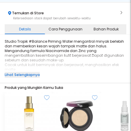
Temukan di Store
Ketersediaan stock dapat berubah sewaktu-waktu
Details
Cara Penggunaan
Bahan Produk
Studio Tropik #Balance Priming Water mengontrol minyak berlebih
dan memberikan kesan wajah tampak matte dan halus.
Mengandung formula Niacinamide dan Zinc yang
mengembalikan keseimbangan kulit berjerawat.Dapat digunakan
sebelum dan sesudah make-up.
Cocok untuk kulit berminyak dan berjerawat, menghasilkan efek
matte
Produk ini :
Lihat Selengkapnya
Diformulasikan dengan 0% alcohol
Dermatologically tested: Telah teruji secara klinis
Produk yang Mungkin Kamu Suka
BPOM approved
Cruelty free
Vegan Friendly
Halal
#StudioTropik #SkincareForMakeupLovers #Skincare