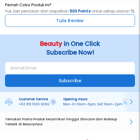
Pernah Coba Produk ini?
Yuk, beri penilaian dan dapatkan
500 Points
untuk setiap ulasan 🥰
Tulis Review
Beauty
in One Click
Subscribe Now!
Subscribe
Customer Service
Opening Hours
Pa
+62 813 1000 9066
Mon–Fri 10am–5pm, Sat 10am–2pm
On
Temukan Promo Produk Kecantikan hingga Skincare dan Makeup
Terbaik di BeautyHaul