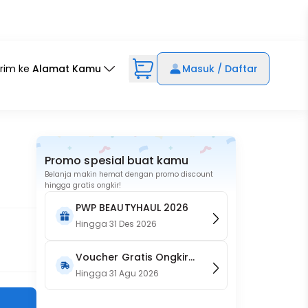
irim ke
Alamat Kamu
Masuk / Daftar
Promo spesial buat kamu
Belanja makin hemat dengan promo discount
hingga gratis ongkir!
PWP BEAUTYHAUL 2026
Hingga
31 Des 2026
Voucher Gratis Ongkir
15RB (Only on Website)
Hingga
31 Agu 2026