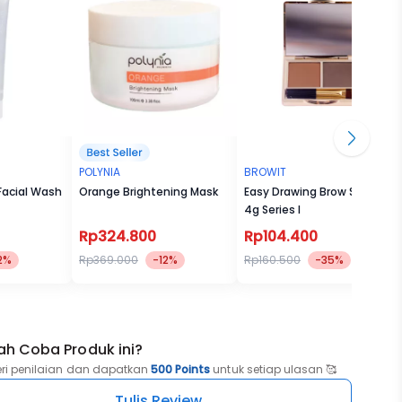
gunakan
POLYNIA
BROWIT
Facial Wash
Orange Brightening Mask
Easy Drawing Brow Shadow
4g Series I
Rp324.800
Rp104.400
2%
Rp369.000
-12%
Rp160.500
-35%
ah Coba Produk ini?
eri penilaian dan dapatkan
500 Points
untuk setiap ulasan 🥰
Tulis Review