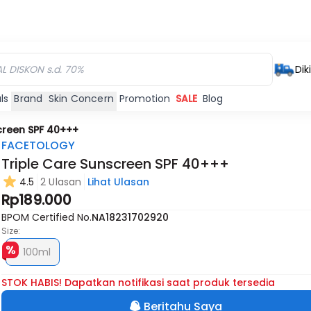
Dik
ls
Brand
Skin Concern
Promotion
SALE
Blog
creen SPF 40+++
FACETOLOGY
Triple Care Sunscreen SPF 40+++
4.5
2 Ulasan
Lihat Ulasan
Rp189.000
BPOM Certified No.
NA18231702920
Size:
100ml
STOK HABIS! Dapatkan notifikasi saat produk tersedia
Beritahu Saya