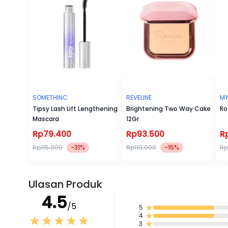
SOMETHINC
REVELINE
M
Tipsy Lash Lift Lengthening
Brightening Two Way Cake
Ro
Mascara
12Gr
Rp79.400
Rp93.500
R
Rp115.000
-31%
Rp110.000
-15%
Rp
Ulasan Produk
4.5
/5
5
4
3