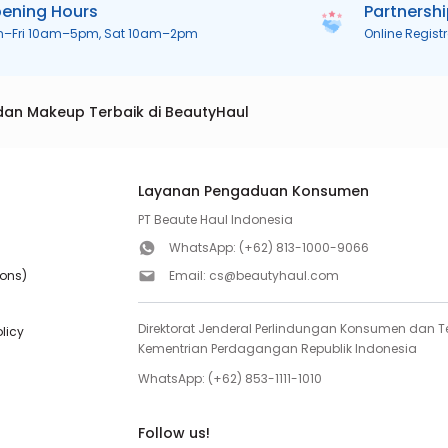
ening Hours
Partnersh
n–Fri 10am–5pm, Sat 10am–2pm
Online Regist
dan Makeup Terbaik di BeautyHaul
Layanan Pengaduan Konsumen
PT Beaute Haul Indonesia
WhatsApp:
(+62) 813-1000-9066
ions)
Email:
cs@beautyhaul.com
Direktorat Jenderal Perlindungan Konsumen dan Te
olicy
Kementrian Perdagangan Republik Indonesia
WhatsApp:
(+62) 853-1111-1010
Follow us!