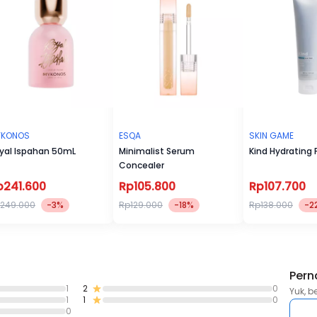
CICA, Mugwort & SyriCalm menenangkan kulit
BACA CARA PENGGUNAAN DAN PERINGATAN
Pelu diperhatikan :
Jangan terlalu lama terpapar sinar matahari, meskipun meng
sunscreen.
YKONOS
ESQA
SKIN GAME
yal Ispahan 50mL
Minimalist Serum
Kind Hydrating 
Concealer
p241.600
Rp105.800
Rp107.700
249.000
-3%
Rp129.000
-18%
Rp138.000
-2
Pern
1
2
0
Yuk, b
1
1
0
0