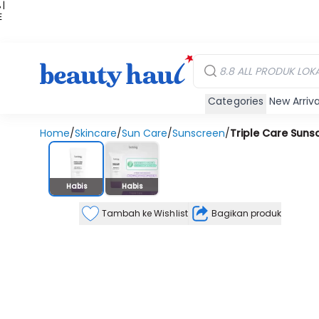
 |
E
kir
iah
Categories
New Arriva
Home
/
Skincare
/
Sun Care
/
Sunscreen
/
Triple Care Suns
Stok Habis
Habis
Habis
Tambah ke Wishlist
Bagikan produk