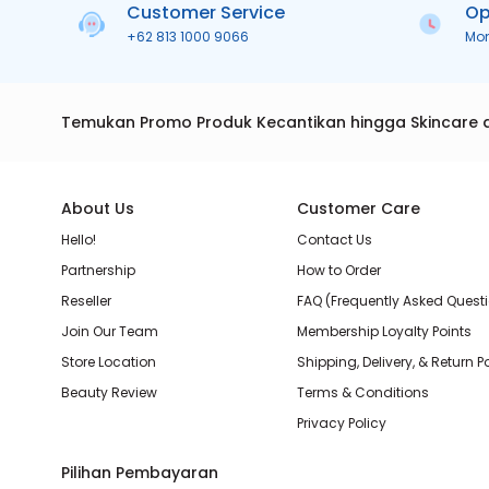
Customer Service
Op
+62 813 1000 9066
Mo
Temukan Promo Produk Kecantikan hingga Skincare 
About Us
Customer Care
Hello!
Contact Us
Partnership
How to Order
Reseller
FAQ (Frequently Asked Quest
Join Our Team
Membership Loyalty Points
Store Location
Shipping, Delivery, & Return P
Beauty Review
Terms & Conditions
Privacy Policy
Pilihan Pembayaran