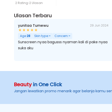
2 Rating
2 Ulasan
Ulasan Terbaru
yunitaa Tumewu
29 Jun 2024
Age:
28
Skin type:
-
Concern:
-
Sunscreen nyaa bagusss nyaman kali di pake nyaa
suka aku
Beauty
in One Click
Jangan lewatkan promo menarik agar belanja kamu se