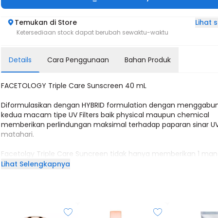
Lihat
Temukan di Store
Ketersediaan stock dapat berubah sewaktu-waktu
Details
Cara Penggunaan
Bahan Produk
FACETOLOGY Triple Care Sunscreen 40 mL
Diformulasikan dengan HYBRID formulation dengan menggabu
kedua macam tipe UV Filters baik physical maupun chemical
memberikan perlindungan maksimal terhadap paparan sinar U
matahari.
Facetolgy Triple Care Suncreen tidak hanya memberikan 1 man
namun 3 MANFAAT sekaligus!
Lihat Selengkapnya
Hybrid UV Filters dan Blue Oleoactif memberikan perlindungan
terhadap UV A, UV B & Blue Light
Niacinamide, White Ten TM & Tranexamic Acid mencerahkan w