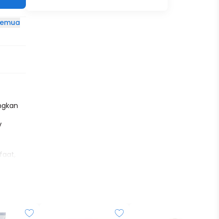
 semua
ngkan
V
faat,
ajah