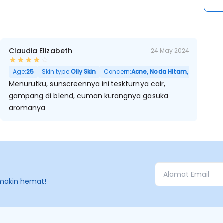
Claudia Elizabeth
24 May 2024
Age:
25
Skin type:
Oily Skin
Concern:
Acne, Noda Hitam, Sensitif, B
Menurutku, sunscreennya ini teskturnya cair,
gampang di blend, cuman kurangnya gasuka
aromanya
makin hemat!