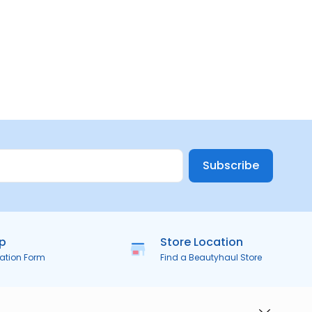
Subscribe
ip
Store Location
ration Form
Find a Beautyhaul Store