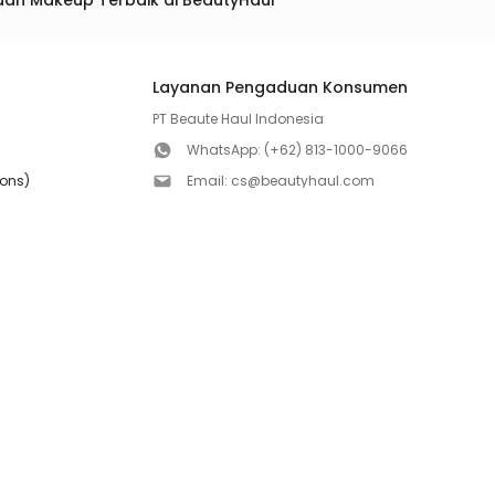
dan Makeup Terbaik di BeautyHaul
Layanan Pengaduan Konsumen
PT Beaute Haul Indonesia
WhatsApp:
(+62) 813-1000-9066
ions)
Email:
cs@beautyhaul.com
Direktorat Jenderal Perlindungan Konsumen dan Te
olicy
Kementrian Perdagangan Republik Indonesia
WhatsApp:
(+62) 853-1111-1010
Follow us!
Copyright ©2026 PT BEAUTE HAUL INDONESIA