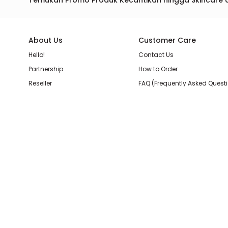
Temukan Promo Produk Kecantikan hingga Skincare 
About Us
Customer Care
Hello!
Contact Us
Partnership
How to Order
Reseller
FAQ (Frequently Asked Quest
Join Our Team
Membership Loyalty Points
Store Location
Shipping, Delivery, & Return P
Beauty Review
Terms & Conditions
Privacy Policy
Pilihan Pembayaran