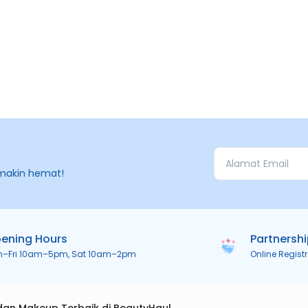
makin hemat!
ening Hours
Partnersh
n–Fri 10am–5pm, Sat 10am–2pm
Online Regist