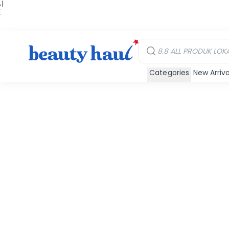
 |
E
kir
iah
Categories
New Arriva