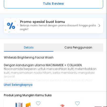
Tulis Review
Promo spesial buat kamu
Belanja makin hemat dengan promo discount hingga gratis
ongkir!
Details
Cara Penggunaan
Whitelab Brightening Facial Wash
Dengan kandungan utama NIACINAMIDE + COLLAGEN.
Niacinamide berperan untuk mencerahkan kulit, melembabkan
kulit, menyamarkan noda hitam, serta membantu mengatasi
jerawat.
Sedangkan, collagen berperan penting untuk meningkatkan
elastisitas kulit dan mencegah tanda penuaan kulitmu.
Lihat Selengkapnya
Fungsi:
Produk yang Mungkin Kamu Suka
- Mencerahkan wajah
- Membersihkan wajah secara maksimal
- Mengangkat minyak berlebih