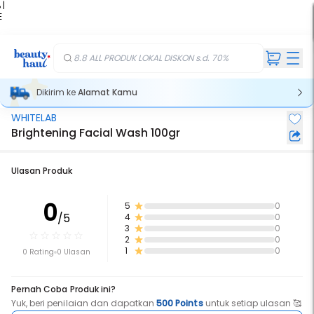
 |
E
kir
iah
8.8 ALL PRODUK LOKAL DISKON s.d. 70%
Dikirim ke
Alamat Kamu
WHITELAB
Brightening Facial Wash 100gr
Ulasan Produk
0
5
0
/5
4
0
3
0
2
0
1
0
0 Rating
0 Ulasan
Pernah Coba Produk ini?
Yuk, beri penilaian dan dapatkan
500 Points
untuk setiap ulasan 🥰