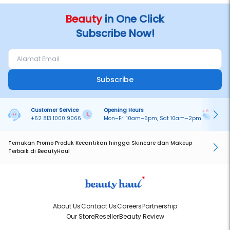
Beauty
in One Click
Subscribe Now!
Subscribe
Customer Service
Opening Hours
Pa
+62 813 1000 9066
Mon–Fri 10am–5pm, Sat 10am–2pm
On
Temukan Promo Produk Kecantikan hingga Skincare dan Makeup
Terbaik di BeautyHaul
About Us
Contact Us
Careers
Partnership
Our Store
Reseller
Beauty Review