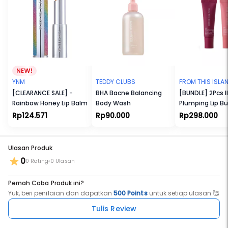
- Kulit halus, segar, tidak kusam
YNM
TEDDY CLUBS
FROM THIS ISLA
[CLEARANCE SALE] -
BHA Bacne Balancing
[BUNDLE] 2Pcs Il
Rainbow Honey Lip Balm
Body Wash
Plumping Lip Bu
Rp124.571
Rp90.000
Rp298.000
Ulasan Produk
0
0 Rating
0 Ulasan
Pernah Coba Produk ini?
Yuk, beri penilaian dan dapatkan
500 Points
untuk setiap ulasan 🥰
Tulis Review