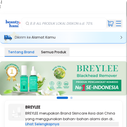
 |
E
kir
iah
8.8 ALL PRODUK LOKAL DISKON s.d. 70%
Dikirim ke
Alamat Kamu
Tentang Brand
Semua Produk
BREYLEE
BREYLEE merupakan Brand Skincare Asia dari China
yang menggunakan bahan-bahan alami dan di
Lihat Selengkapnya
proses dengan teknologi inovatif untuk menciptakan