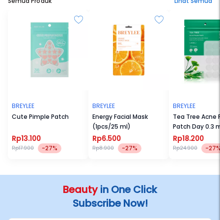
Semua Produk
Lihat Semua
BREYLEE
BREYLEE
BREYLEE
Cute Pimple Patch
Energy Facial Mask
Tea Tree Acne 
(1pcs/25 ml)
Patch Day 0.3
Rp13.100
Rp6.500
Rp18.200
-27%
-27%
-27
Rp17.900
Rp8.900
Rp24.900
Beauty
in One Click
Subscribe Now!