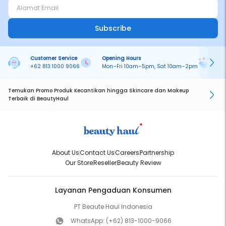
Subscribe
Customer Service
Opening Hours
Pa
+62 813 1000 9066
Mon–Fri 10am–5pm, Sat 10am–2pm
On
Temukan Promo Produk Kecantikan hingga Skincare dan Makeup
Terbaik di BeautyHaul
About Us
Contact Us
Careers
Partnership
Our Store
Reseller
Beauty Review
Layanan Pengaduan Konsumen
PT Beaute Haul Indonesia
WhatsApp:
(+62) 813-1000-9066