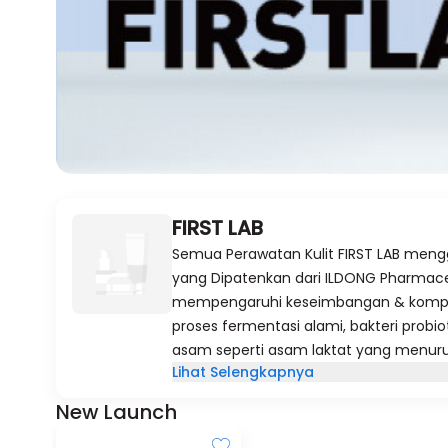
FIRST LAB
Semua Perawatan Kulit FIRST LAB mengg
yang Dipatenkan dari ILDONG Pharmace
mempengaruhi keseimbangan & komposisi
proses fermentasi alami, bakteri prob
asam seperti asam laktat yang menurun
Lihat Selengkapnya
perawatan kulit mengoptimalkan man
baik kulit kita. Ini juga memiliki keung
New Launch
terhadap bakteri jahat, mengurangi 
penuaan dini pada kulit, dan lainnya. B