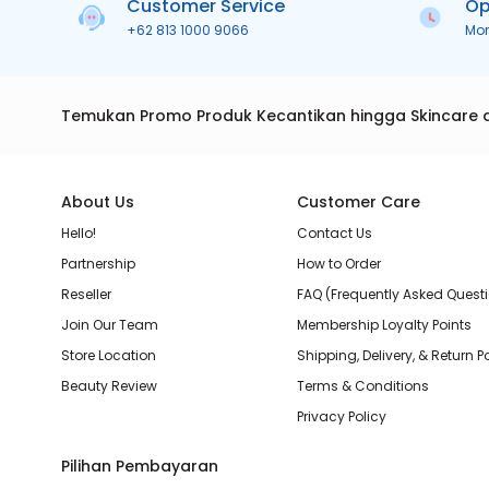
Customer Service
Op
+62 813 1000 9066
Mo
Temukan Promo Produk Kecantikan hingga Skincare 
About Us
Customer Care
Hello!
Contact Us
Partnership
How to Order
Reseller
FAQ (Frequently Asked Quest
Join Our Team
Membership Loyalty Points
Store Location
Shipping, Delivery, & Return P
Beauty Review
Terms & Conditions
Privacy Policy
Pilihan Pembayaran