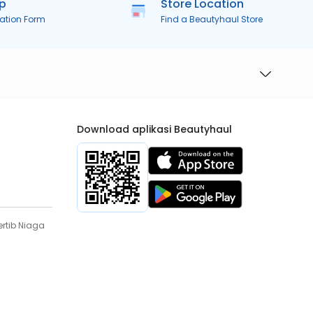
ip
Store Location
ration Form
Find a Beautyhaul Store
Download aplikasi Beautyhaul
rtib Niaga