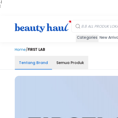
 |
E
kir
iah
Categories
New Arriva
Home
/
FIRST LAB
Tentang Brand
Semua Produk