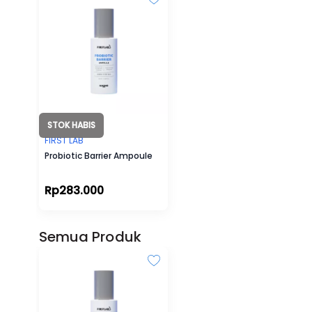
berjerawat, menggunakan probiotik da
untuk bakteri baik, membantu Anda m
jerawat - penyebab utamanya adalah P
STOK HABIS
FIRST LAB
Probiotic Barrier Ampoule
Rp283.000
Semua Produk