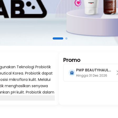
Promo
unakan Teknologi Probiotik
PWP BEAUTYHAUL
utical Korea.
Probiotik dapat
2026
Hingga 31 Des 2026
 mikroflora kulit. Melalui
iotik menghasilkan senyawa
kan pH kulit. Probiotik dalam
faat penyembuhan serangga
gulan sebagai perisai pelindung
peradangan, mencegah
agi mereka yang memiliki kulit