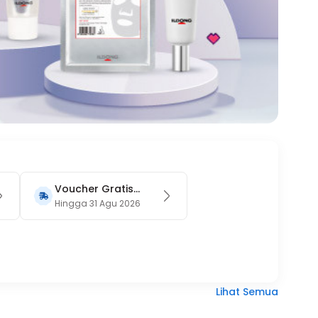
Voucher Gratis
Ongkir 15RB (Only
Hingga 31 Agu 2026
on Website)
Lihat Semua