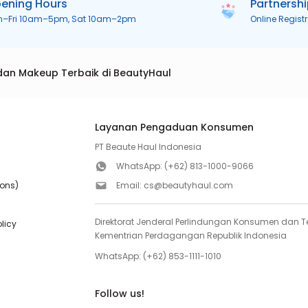
ening Hours
Partnersh
n–Fri 10am–5pm, Sat 10am–2pm
Online Regist
dan Makeup Terbaik di BeautyHaul
Layanan Pengaduan Konsumen
PT Beaute Haul Indonesia
WhatsApp:
(+62) 813-1000-9066
ions)
Email:
cs@beautyhaul.com
Direktorat Jenderal Perlindungan Konsumen dan Te
olicy
Kementrian Perdagangan Republik Indonesia
WhatsApp:
(+62) 853-1111-1010
Follow us!