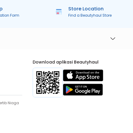
ip
Store Location
ration Form
Find a Beautyhaul Store
Download aplikasi Beautyhaul
rtib Niaga