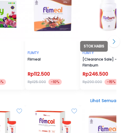
STOK HABIS
FLIMTY
FLIMTY
Flimeal
[Clearance Sale] -
Flimburn
Rp112.500
Rp246.500
5%
Rp125.000
-10%
Rp290.000
-15%
Lihat Semua