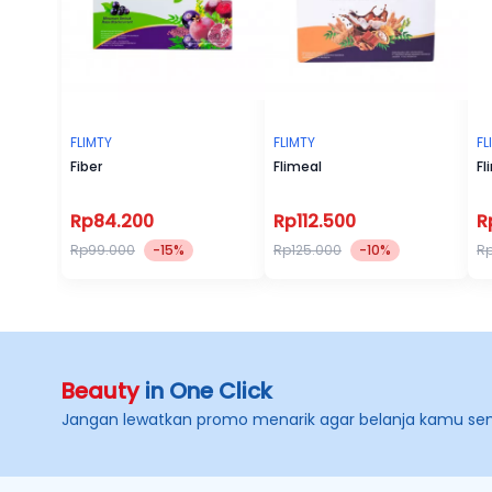
FLIMTY
FLIMTY
FL
Fiber
Flimeal
Fl
Rp84.200
Rp112.500
R
Rp99.000
-15%
Rp125.000
-10%
R
Beauty
in One Click
Jangan lewatkan promo menarik agar belanja kamu se