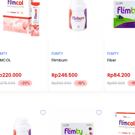
sa bantu kamu penuhi
atkan pencernaan. Hadir
spberry, Blackcurrant
ri yang bisa jadi 1X
ilihan rasa yakni Milk
okelat (Vegan)
lat. Cocok buat kamu yang
IMTY
FLIMTY
FLIMTY
IMCOL
Flimburn
Fiber
 bisa bantu mengurangi
u makan
p220.000
Rp246.500
Rp84.200
p275.000
-20%
Rp290.000
-15%
Rp99.000
-1