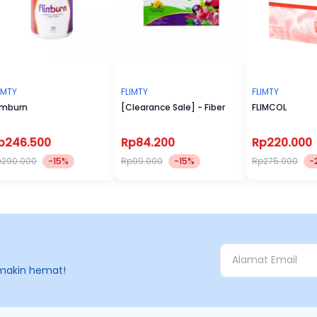
IMTY
FLIMTY
FLIMTY
imburn
[Clearance Sale] - Fiber
FLIMCOL
p246.500
Rp84.200
Rp220.000
p290.000
-15%
Rp99.000
-15%
Rp275.000
-
makin hemat!