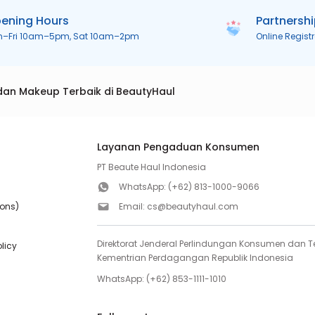
ening Hours
Partnersh
n–Fri 10am–5pm, Sat 10am–2pm
Online Regist
dan Makeup Terbaik di BeautyHaul
Layanan Pengaduan Konsumen
PT Beaute Haul Indonesia
WhatsApp:
(+62) 813-1000-9066
ions)
Email:
cs@beautyhaul.com
Direktorat Jenderal Perlindungan Konsumen dan Te
olicy
Kementrian Perdagangan Republik Indonesia
WhatsApp:
(+62) 853-1111-1010