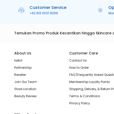
Customer Service
Op
+62 813 1000 9066
Mo
Temukan Promo Produk Kecantikan hingga Skincare 
About Us
Customer Care
Hello!
Contact Us
Partnership
How to Order
Reseller
FAQ (Frequently Asked Quest
Join Our Team
Membership Loyalty Points
Store Location
Shipping, Delivery, & Return P
Beauty Review
Terms & Conditions
Privacy Policy