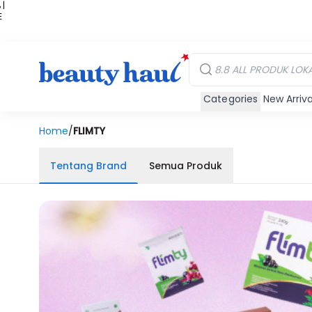
 |
E
kir
iah
Categories
New Arriva
Home
/
FLIMTY
Tentang Brand
Semua Produk