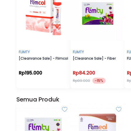
✨Flimty : Minuman kaya serat yang bi
kebutuhan serat harian hingga menyeh
dengan 3 pilihan rasa yakni Mangga, Ra
✨Flimeal : Meal Replacement rendah kalo
pengganti makan berat. Hadir dengan 5 p
Chocolate, Vanilla, Taro, Strawberry, C
✨Flimbar : Snack bar nikmat rasa coke
FLIMTY
FLIMTY
FL
suka ngemil enak tapi sehat
[Cleanrance Sale] - Flimcol
[Clearance Sale] - Fiber
FL
✨Flimburn : Suplemen kesehatan yang
lemak tubuh dengan mengontrol nafs
Rp195.000
Rp84.200
R
Rp99.000
-15%
R
Semua Produk