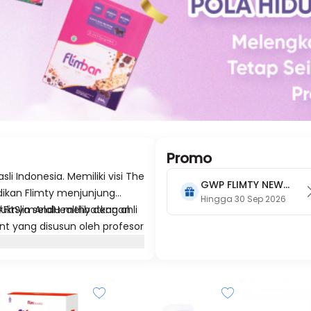
Promo
li Indonesia. Memiliki visi The
GWP FLIMTY NEW
dikan Flimty menjunjung
SHAKER
Hingga 30 Sep 2026
uknya selalu melibatkan ahli
#FitSlimAndHealthy dengan
ent yang disusun oleh profesor
2018 hingga saat ini berhasil
, Flimeal, Flimbar, dan
atnya oleh masyarakat dan