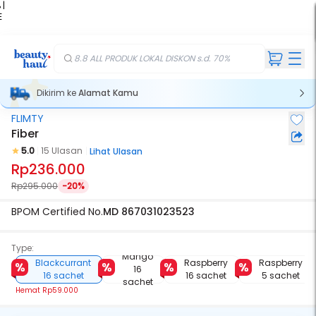
 |
E
kir
iah
8.8 ALL PRODUK LOKAL DISKON s.d. 70%
Dikirim ke
Alamat Kamu
FLIMTY
Fiber
5.0
15 Ulasan
Lihat Ulasan
Rp236.000
Rp295.000
-20%
BPOM Certified No.
MD 867031023523
Type:
Mango
Blackcurrant
Raspberry
Raspberry
16
16 sachet
16 sachet
5 sachet
sachet
Hemat
Rp59.000