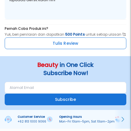
Pernah Coba Produk ini?
Yuk, beri penilaian dan dapatkan
500 Points
untuk setiap ulasan 🥰
Tulis Review
Beauty
in One Click
Subscribe Now!
Subscribe
Customer Service
Opening Hours
Pa
+62 813 1000 9066
Mon–Fri 10am–5pm, Sat 10am–2pm
On