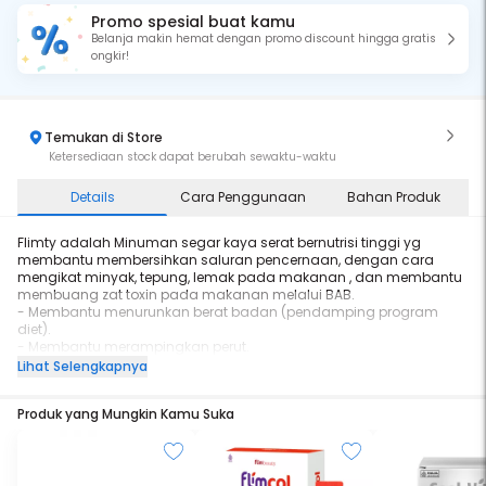
Promo spesial buat kamu
Belanja makin hemat dengan promo discount hingga gratis
ongkir!
Temukan di Store
Ketersediaan stock dapat berubah sewaktu-waktu
Details
Cara Penggunaan
Bahan Produk
Flimty adalah Minuman segar kaya serat bernutrisi tinggi yg
membantu membersihkan saluran pencernaan, dengan cara
mengikat minyak, tepung, lemak pada makanan , dan membantu
membuang zat toxin pada makanan melalui BAB.
- Membantu menurunkan berat badan (pendamping program
diet).
- Membantu merampingkan perut.
- Membantu melancarkan buang air besar (BAB).
Lihat Selengkapnya
- Membantu mengatur kadar gula darah.
- Membantu menjaga kesehatan saluran pencernaan.
Produk yang Mungkin Kamu Suka
- Membantu menurunkan kadar kolesterol -sehingga menurunkan
resiko penyakit jantung.
- Membantu mengontrol berat badan.
- Mencukupi nutrisi vitamin dan mineral untuk tubuh.