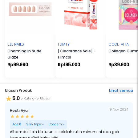
EZE NAILS
FLIMTY
COOL-VITA
Charming In Nude
[Cleanrance Sale] -
Collagen Gum
Glaze
Flimcol
Rp99.990
Rp195.000
Rp39.900
Ulasan Produk
Lihat semua
5.0
15 Rating
15 Ulasan
19 Nov 2024
Hesti Ayu
Age:
0
Skin type:
-
Concern:
-
Alhamdulillah bb turun si setelah rutin minum ini dan gak
lupaaaa defisit kalori hihi