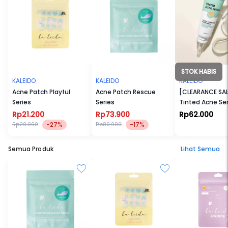
STOK HABIS
KALEIDO
KALEIDO
KALEIDO
Acne Patch Playful
Acne Patch Rescue
[CLEARANCE SAL
Series
Series
Tinted Acne S
Rp21.200
Rp73.900
Rp62.000
-27%
-17%
Rp29.000
Rp89.000
Semua Produk
Lihat Semua