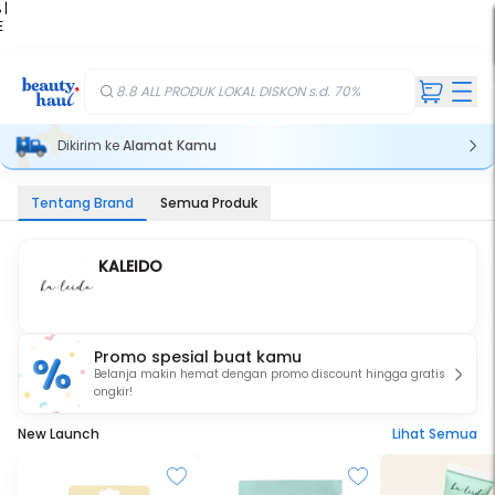
 |
E
kir
iah
8.8 ALL PRODUK LOKAL DISKON s.d. 70%
Dikirim ke
Alamat Kamu
Tentang Brand
Semua Produk
KALEIDO
Promo spesial buat kamu
Belanja makin hemat dengan promo discount hingga gratis
ongkir!
New Launch
Lihat Semua