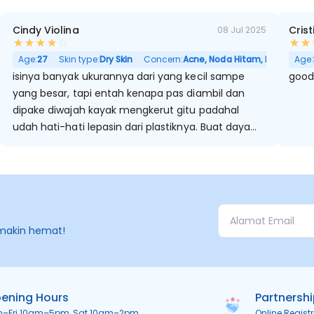
Cindy Violina
Crist
08 Jul 2025
i Besar
Age:
27
Skin type:
Dry Skin
Concern:
Acne, Noda Hitam, Kulit Kering,
Age:
isinya banyak ukurannya dari yang kecil sampe
good
yang besar, tapi entah kenapa pas diambil dan
dipake diwajah kayak mengkerut gitu padahal
udah hati-hati lepasin dari plastiknya. Buat daya
ketahanan dan serap jerawat oke
makin hemat!
ening Hours
Partnersh
n–Fri 10am–5pm, Sat 10am–2pm
Online Regist