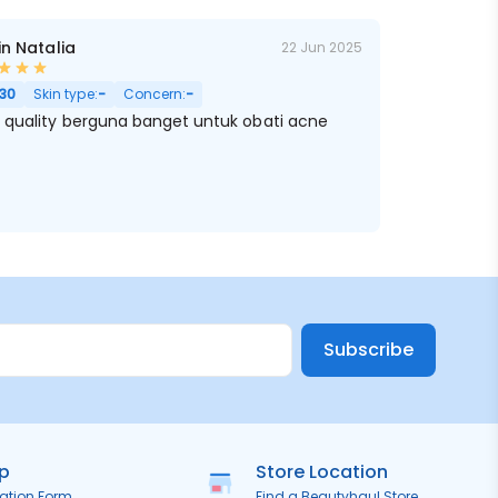
in Natalia
22 Jun 2025
 Sensitif
30
Skin type:
-
Concern:
-
 quality berguna banget untuk obati acne
Subscribe
ip
Store Location
ration Form
Find a Beautyhaul Store