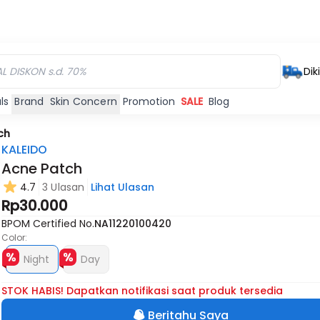
Dik
ls
Brand
Skin Concern
Promotion
SALE
Blog
ch
KALEIDO
Acne Patch
4.7
3 Ulasan
Lihat Ulasan
Habis
Rp30.000
BPOM Certified No.
NA11220100420
Color:
Night
Day
STOK HABIS! Dapatkan notifikasi saat produk tersedia
Beritahu Saya