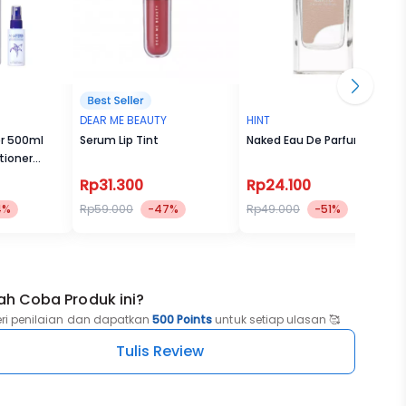
out of
 enough
sed
nology
 use
DEAR ME BEAUTY
HINT
er 500ml
Serum Lip Tint
Naked Eau De Parfum
tioner
r of
Rp31.300
Rp24.100
4%
Rp59.000
-47%
Rp49.000
-51%
ah Coba Produk ini?
eri penilaian dan dapatkan
500 Points
untuk setiap ulasan 🥰
Tulis Review