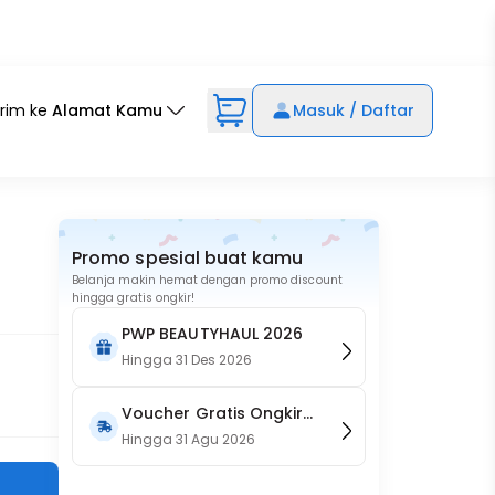
irim ke
Alamat Kamu
Masuk / Daftar
Promo spesial buat kamu
Belanja makin hemat dengan promo discount
hingga gratis ongkir!
PWP BEAUTYHAUL 2026
Hingga
31 Des 2026
Voucher Gratis Ongkir
15RB (Only on Website)
Hingga
31 Agu 2026