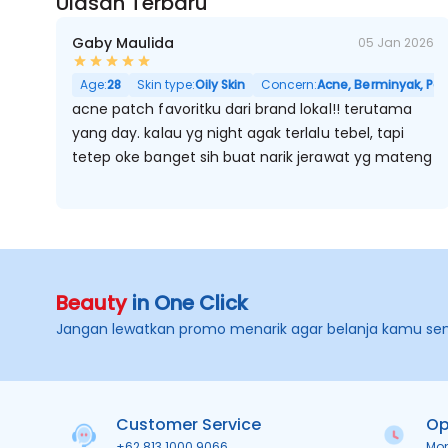
Ulasan Terbaru
Gaby Maulida
05 Jan 2026
Age:
28
Skin type:
Oily Skin
Concern:
Acne, Berminyak, Por
acne patch favoritku dari brand lokal!! terutama
yang day. kalau yg night agak terlalu tebel, tapi
tetep oke banget sih buat narik jerawat yg mateng
Beauty
in One Click
Jangan lewatkan promo menarik agar belanja kamu se
Customer Service
Op
+62 813 1000 9066
Mo