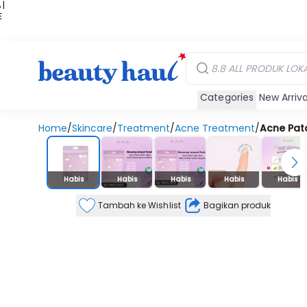
 |
E
kir
iah
Categories
New Arriva
Home
/
Skincare
/
Treatment
/
Acne Treatment
/
Acne Pat
Stok Habis
Habis
Habis
Habis
Habis
Habis
Tambah ke Wishlist
Bagikan produk