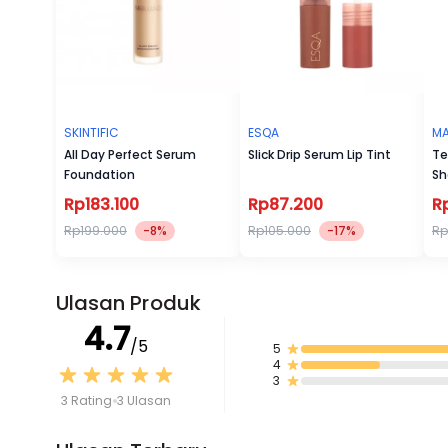
SKINTIFIC
ESQA
MA
All Day Perfect Serum
Slick Drip Serum Lip Tint
Te
Foundation
Sh
Rp183.100
Rp87.200
R
Rp199.000
-8%
Rp105.000
-17%
Rp
Ulasan Produk
4.7
/5
5
4
3
3 Rating
3 Ulasan