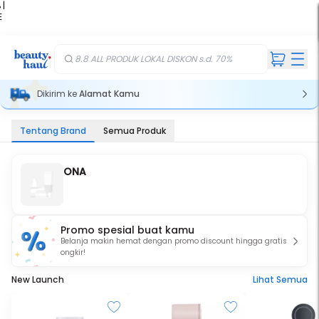
 |
E
kir
iah
8.8 ALL PRODUK LOKAL DISKON s.d. 70%
Dikirim ke
Alamat Kamu
Tentang Brand
Semua Produk
ONA
Promo spesial buat kamu
Belanja makin hemat dengan promo discount hingga gratis
ongkir!
New Launch
Lihat Semua