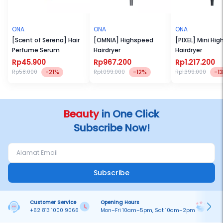
ONA
ONA
ONA
[Scent of Serena] Hair
[OMNIA] Highspeed
[PIXEL] Mini Hi
Perfume Serum
Hairdryer
Hairdryer
Rp45.900
Rp967.200
Rp1.217.200
-21%
-12%
-1
Rp58.000
Rp1.099.000
Rp1.399.000
Beauty
in One Click
Subscribe Now!
Subscribe
Customer Service
Opening Hours
Pa
+62 813 1000 9066
Mon–Fri 10am–5pm, Sat 10am–2pm
On