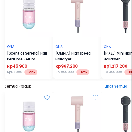
ONA
ONA
ONA
[Scent of Serena] Hair
[OMNIA] Highspeed
[PIXEL] Mini Hi
Perfume Serum
Hairdryer
Hairdryer
Rp45.900
Rp967.200
Rp1.217.200
-21%
-12%
-1
Rp58.000
Rp1.099.000
Rp1.399.000
Semua Produk
Lihat Semua