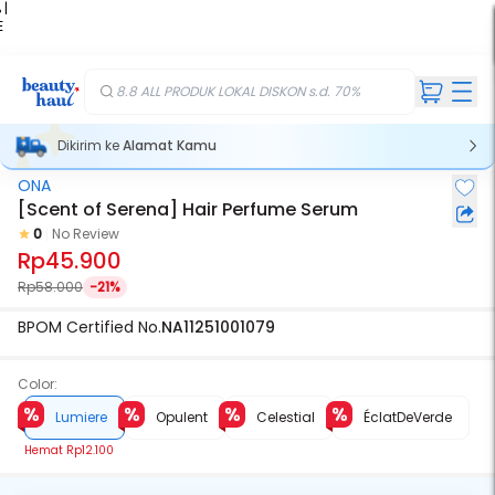
 |
E
kir
iah
8.8 ALL PRODUK LOKAL DISKON s.d. 70%
Dikirim ke
Alamat Kamu
ONA
[Scent of Serena] Hair Perfume Serum
0
No Review
Rp45.900
Rp58.000
-21%
BPOM Certified No.
NA11251001079
Color:
Lumiere
Opulent
Celestial
ÉclatDeVerde
Hemat
Rp12.100