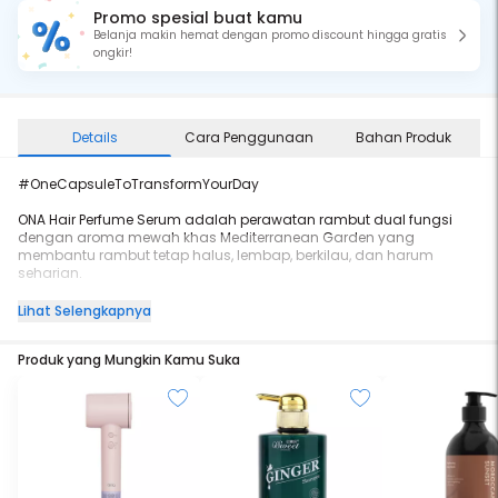
Promo spesial buat kamu
Belanja makin hemat dengan promo discount hingga gratis
ongkir!
Details
Cara Penggunaan
Bahan Produk
#OneCapsuleToTransformYourDay
ONA Hair Perfume Serum adalah perawatan rambut dual fungsi
dengan aroma mewah khas Mediterranean Garden yang
membantu rambut tetap halus, lembap, berkilau, dan harum
seharian.
Diformulasikan dengan rasio seimbang 70:30 (70% serum dengan
Lihat Selengkapnya
Lilac Root Extract dan 30% 5 Natural Oils + Squalane) dengan
tekstur ringan, cepat meresap, dan tidak lengket. Dikemas dalam
Produk yang Mungkin Kamu Suka
kapsul mini praktis, ideal untuk pemakaian harian agar rambut
selalu tampil mempesONA
Keunggulan Produk
- 2-in-1: Serum + Hair Perfume
- Dual Layer Formula (70% Serum + 30% Oil)
- Diperkaya 5 Natural Oils + Squalane
- Wangi tahan lama hingga 8 jam