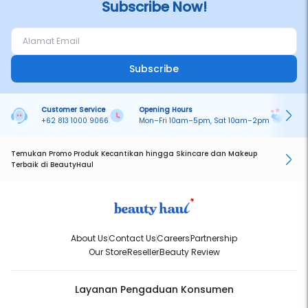
Subscribe Now!
- 1 box isi 5 kapsul
- @1,5 ml / kapsul
- 1 kapsul = 1x pemakaian / secukupnya
Cara Pakai
- Buka segel kapsul
Subscribe
- Kocok sebelum digunakan
- Tuang ke telapak tangan secukupnya
- Aplikasikan ke tengah hingga ujung rambut
Customer Service
Opening Hours
Pa
Informasi Tambahan:
+62 813 1000 9066
Mon–Fri 10am–5pm, Sat 10am–2pm
On
- Tanpa bilas
- Digunakan pada rambut kering
- Cocok untuk semua jenis rambut
Temukan Promo Produk Kecantikan hingga Skincare dan Makeup
Terbaik di BeautyHaul
About Us
Contact Us
Careers
Partnership
Our Store
Reseller
Beauty Review
Layanan Pengaduan Konsumen