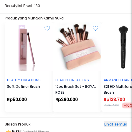
Beautylist Brush 130
Produk yang Mungkin Kamu Suka
BEAUTY CREATIONS
BEAUTY CREATIONS
ARMANDO CAR
Soft Definer Brush
12pc Brush Set - ROYAL
321 HD Multifun
ROSE
Brush
Rp50.000
Rp280.000
Rp133.700
-10
Rp148.500
Ulasan Produk
Lihat semua
5.0
15 Rating
14 Ulasan