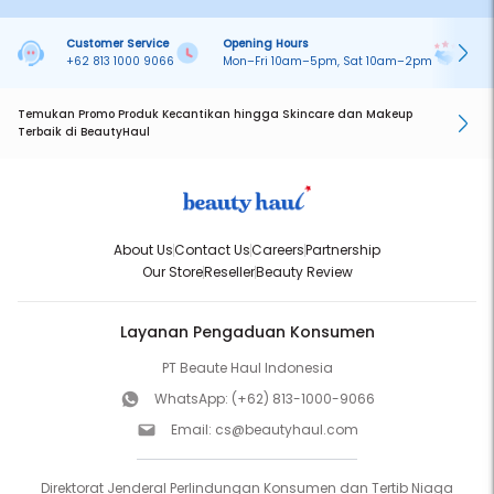
Customer Service
Opening Hours
Pa
+62 813 1000 9066
Mon–Fri 10am–5pm, Sat 10am–2pm
On
Temukan Promo Produk Kecantikan hingga Skincare dan Makeup
Terbaik di BeautyHaul
About Us
Contact Us
Careers
Partnership
Our Store
Reseller
Beauty Review
Layanan Pengaduan Konsumen
PT Beaute Haul Indonesia
WhatsApp:
(+62) 813-1000-9066
Email:
cs@beautyhaul.com
Direktorat Jenderal Perlindungan Konsumen dan Tertib Niaga