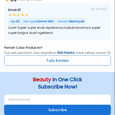
29 Jul 2023
Kinski RF
Age:
32
Skin type:
Normal Skin
Concern:
Berminyak
Love!! Super super enak dipakainya kabuki brushnya super
super bagus buat ngeblend
Pernah Coba Produk ini?
Yuk, beri penilaian dan dapatkan
500 Points
untuk setiap ulasan 🥰
Tulis Review
Beauty
in One Click
Subscribe Now!
Subscribe