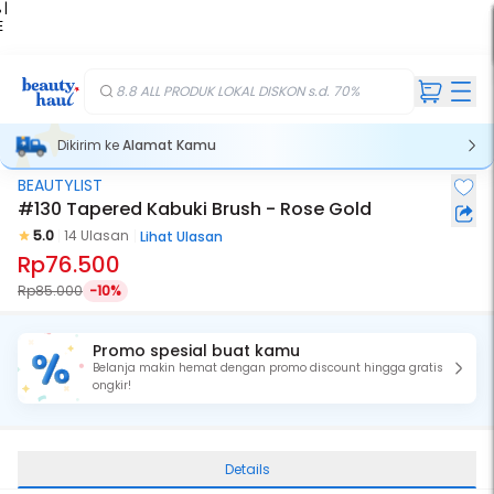
 |
E
kir
iah
8.8 ALL PRODUK LOKAL DISKON s.d. 70%
Dikirim ke
Alamat Kamu
BEAUTYLIST
#130 Tapered Kabuki Brush - Rose Gold
5.0
14 Ulasan
Lihat Ulasan
Rp76.500
Rp85.000
-10%
Promo spesial buat kamu
Belanja makin hemat dengan promo discount hingga gratis
ongkir!
Details