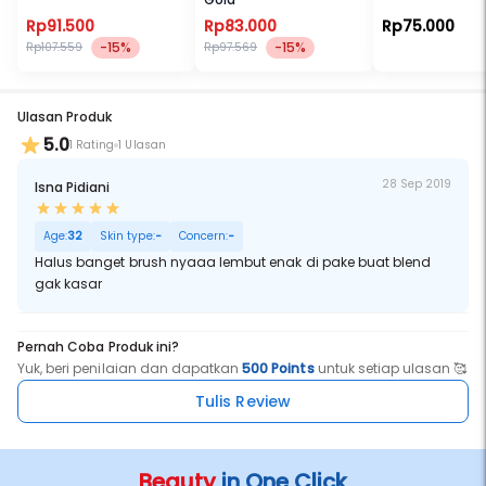
Rp91.500
Rp83.000
Rp75.000
-15%
-15%
Rp107.559
Rp97.569
Ulasan Produk
5.0
1 Rating
1 Ulasan
28 Sep 2019
Isna Pidiani
Age:
32
Skin type:
-
Concern:
-
Halus banget brush nyaaa lembut enak di pake buat blend
gak kasar
Pernah Coba Produk ini?
Yuk, beri penilaian dan dapatkan
500 Points
untuk setiap ulasan 🥰
Tulis Review
Beauty
in One Click