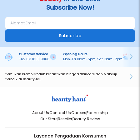
Subscribe Now!
Subscribe
Customer Service
Opening Hours
Pa
+62 813 1000 9066
Mon–Fri 10am–5pm, Sat 10am–2pm
On
Temukan Promo Produk Kecantikan hingga Skincare dan Makeup
Terbaik di BeautyHaul
About Us
Contact Us
Careers
Partnership
Our Store
Reseller
Beauty Review
Layanan Pengaduan Konsumen