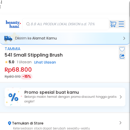
 |
E
kir
iah
8.8 ALL PRODUK LOKAL DISKON s.d. 70%
Dikirim ke
Alamat Kamu
TAMMIA
541 Small Stippling Brush
5.0
1 Ulasan
Lihat Ulasan
Rp68.800
Rp80.919
-15%
Promo spesial buat kamu
Belanja makin hemat dengan promo discount hingga gratis
ongkir!
Temukan di Store
Ketersediaan stock dapat berubah sewaktu-waktu