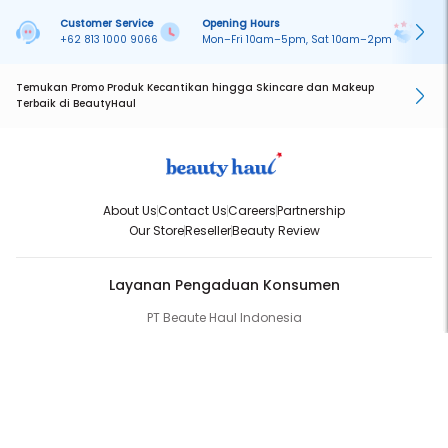
Customer Service
Opening Hours
Pa
+62 813 1000 9066
Mon–Fri 10am–5pm, Sat 10am–2pm
On
Temukan Promo Produk Kecantikan hingga Skincare dan Makeup
Terbaik di BeautyHaul
About Us
Contact Us
Careers
Partnership
Our Store
Reseller
Beauty Review
Layanan Pengaduan Konsumen
PT Beaute Haul Indonesia
WhatsApp:
(+62) 813-1000-9066
Email:
cs@beautyhaul.com
Direktorat Jenderal Perlindungan Konsumen dan Tertib Niaga
Kementrian Perdagangan Republik Indonesia