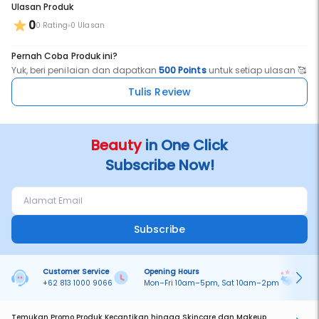
Ulasan Produk
0
0 Rating
0 Ulasan
Pernah Coba Produk ini?
Yuk, beri penilaian dan dapatkan
500 Points
untuk setiap ulasan 🥰
Tulis Review
Beauty
in One Click
Subscribe Now!
Subscribe
Customer Service
Opening Hours
Pa
+62 813 1000 9066
Mon–Fri 10am–5pm, Sat 10am–2pm
On
Temukan Promo Produk Kecantikan hingga Skincare dan Makeup