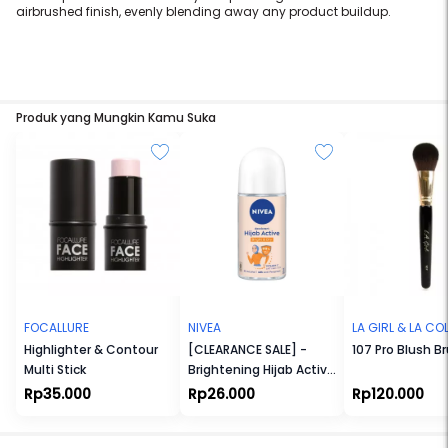
airbrushed finish, evenly blending away any product buildup.
Produk yang Mungkin Kamu Suka
FOCALLURE
NIVEA
LA GIRL & LA C
Highlighter & Contour
[CLEARANCE SALE] -
107 Pro Blush B
Multi Stick
Brightening Hijab Active
Deodorant Roll On 50ml
Rp35.000
Rp26.000
Rp120.000