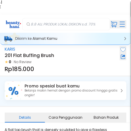
 |
E
kir
iah
8.8 ALL PRODUK LOKAL DISKON s.d. 70%
Dikirim ke
Alamat Kamu
KARIS
201 Flat Buffing Brush
0
No Review
Rp185.000
Promo spesial buat kamu
Belanja makin hemat dengan promo discount hingga gratis
ongkir!
Details
Cara Penggunaan
Bahan Produk
A flat top brush that is densely sculpted to give a flawless