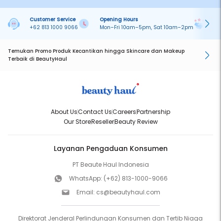
Customer Service
Opening Hours
Pa
+62 813 1000 9066
Mon–Fri 10am–5pm, Sat 10am–2pm
On
Temukan Promo Produk Kecantikan hingga Skincare dan Makeup
Terbaik di BeautyHaul
About Us
Contact Us
Careers
Partnership
Our Store
Reseller
Beauty Review
Layanan Pengaduan Konsumen
PT Beaute Haul Indonesia
WhatsApp:
(+62) 813-1000-9066
Email:
cs@beautyhaul.com
Direktorat Jenderal Perlindungan Konsumen dan Tertib Niaga