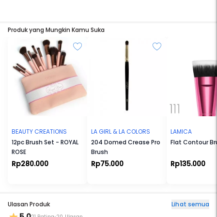
Produk yang Mungkin Kamu Suka
BEAUTY CREATIONS
LA GIRL & LA COLORS
LAMICA
12pc Brush Set - ROYAL
204 Domed Crease Pro
Flat Contour B
ROSE
Brush
Rp280.000
Rp75.000
Rp135.000
Ulasan Produk
Lihat semua
5.0
21 Rating
20 Ulasan