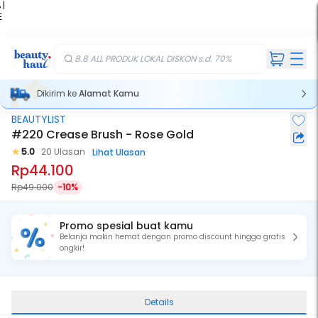
 |
E
kir
iah
8.8 ALL PRODUK LOKAL DISKON s.d. 70%
Dikirim ke
Alamat Kamu
BEAUTYLIST
#220 Crease Brush - Rose Gold
5.0
20 Ulasan
Lihat Ulasan
Rp44.100
Rp49.000
-10%
Promo spesial buat kamu
Belanja makin hemat dengan promo discount hingga gratis
ongkir!
Details