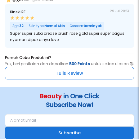
29 Jul 2023
Kinski RF
Age:
32
Skin type:
Normal Skin
Concern:
Berminyak
Super super suka crease brush rose gold super super bagus
nyaman dipakainya love
Pernah Coba Produk ini?
Yuk, beri penilaian dan dapatkan
500 Points
untuk setiap ulasan 🥰
Tulis Review
Beauty
in One Click
Subscribe Now!
Subscribe