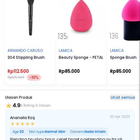
ARMANDO CARUSO
LAMICA
LAMICA
304 Stippling Brush
Beauty Sponge - PETAL
Sponge Brush
Rp112.500
Rp85.000
Rp85.000
-10%
Rp125.000
Ulasan Produk
Lihat semua
4.9
9 Rating
9 Ulasan
30 Apr 2023
Ananaila Rzq
Age:
32
Skin type:
Normal Skin
Concern:
Noda Hitam
Blending brushny bgus ,cepet bnget ngeblending ny trs jdi