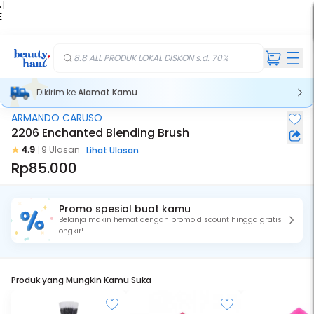
 |
E
kir
iah
8.8 ALL PRODUK LOKAL DISKON s.d. 70%
Dikirim ke
Alamat Kamu
ARMANDO CARUSO
2206 Enchanted Blending Brush
4.9
9 Ulasan
Lihat Ulasan
Rp85.000
Promo spesial buat kamu
Belanja makin hemat dengan promo discount hingga gratis
ongkir!
Produk yang Mungkin Kamu Suka