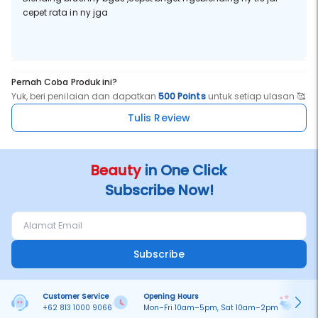
cepet rata in ny jga
Pernah Coba Produk ini?
Yuk, beri penilaian dan dapatkan
500 Points
untuk setiap ulasan 🥰
Tulis Review
Beauty
in One Click
Subscribe Now!
Subscribe
Customer Service
Opening Hours
Pa
+62 813 1000 9066
Mon–Fri 10am–5pm, Sat 10am–2pm
On