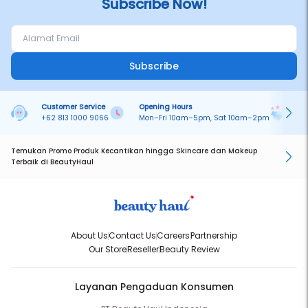
Subscribe Now!
Subscribe
Customer Service
Opening Hours
Pa
+62 813 1000 9066
Mon–Fri 10am–5pm, Sat 10am–2pm
On
Temukan Promo Produk Kecantikan hingga Skincare dan Makeup
Terbaik di BeautyHaul
About Us
Contact Us
Careers
Partnership
Our Store
Reseller
Beauty Review
Layanan Pengaduan Konsumen