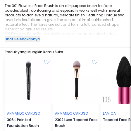
The 301 Flawless Face Brush is an all-purpose brush for face
powder, blush, contouring and especially works well with mineral
products to achieve a natural, delicate finish. Featuring unique two-
layer bristles, this brush gives the skin an ultimate airbrushed,
natural effect. The fibres are soft and form a full, rounded shape,
generating diffused results.
301 Flawless Face Brush adalah kuas serbaguna untuk bedak,
blush on, konturing dan terutama produk mineral untuk mencapai
Lihat Selengkapnya
hasil yang alami dan halus. Menampilkan bulu dua lapis yang
unik, kuas ini memberikan efek airbrush dan alami. Serat lembutnya
Produk yang Mungkin Kamu Suka
membentuk bulat yang penuh.
Height: 15.5 cm
Material: Synthetic
Armando Caruso makeup brushes are made with vegan friendly,
cruelty-free synthetic but soft and high quality bristles.
ARMANDO CARUSO
ARMANDO CARUSO
LAMICA
306 L Pointed
2302 Luxe Tapered Face
Tapered Face B
Foundation Brush
Brush