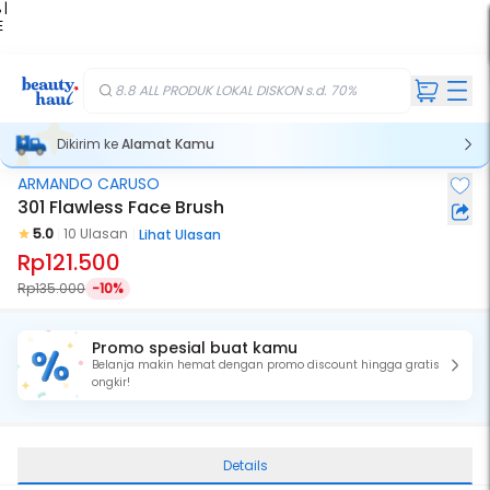
 |
E
kir
iah
8.8 ALL PRODUK LOKAL DISKON s.d. 70%
Dikirim ke
Alamat Kamu
ARMANDO CARUSO
301 Flawless Face Brush
5.0
10 Ulasan
Lihat Ulasan
Rp121.500
Rp135.000
-10%
Promo spesial buat kamu
Belanja makin hemat dengan promo discount hingga gratis
ongkir!
Details