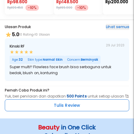
Rp98.600
Rp148.500
Rp200.000
-10%
-10%
Rp109.450
Rp165.000
Ulasan Produk
Lihat semua
5.0
10 Rating
10 Ulasan
29 Jul 2023
Kinski RF
Age:
32
Skin type:
Normal Skin
Concern:
Berminyak
Super multi!! Flawless face brush bisa serbaguna untuk
bedak, blush on, konturing
Pernah Coba Produk ini?
Yuk, beri penilaian dan dapatkan
500 Points
untuk setiap ulasan 🥰
Tulis Review
Beauty
in One Click