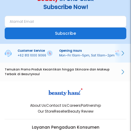
Subscribe Now!
Subscribe
Customer Service
Opening Hours
Pa
+62 813 1000 9066
Mon–Fri 10am–5pm, Sat 10am–2pm
On
Temukan Promo Produk Kecantikan hingga Skincare dan Makeup
Terbaik di BeautyHaul
About Us
Contact Us
Careers
Partnership
Our Store
Reseller
Beauty Review
Layanan Pengaduan Konsumen