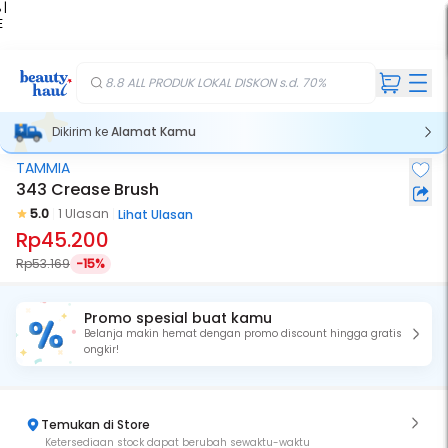
 |
E
kir
iah
8.8 ALL PRODUK LOKAL DISKON s.d. 70%
Dikirim ke
Alamat Kamu
TAMMIA
343 Crease Brush
5.0
1 Ulasan
Lihat Ulasan
Rp45.200
Rp53.169
-15%
Promo spesial buat kamu
Belanja makin hemat dengan promo discount hingga gratis
ongkir!
Temukan di Store
Ketersediaan stock dapat berubah sewaktu-waktu