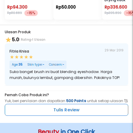
Rp94.300
Rp50.000
Rp336.600
-15%
-15
Rp110.889
Rp395.890
Ulasan Produk
5.0
1 Rating
1 Ulasan
29 Mar 2019
Fitria Knisa
Age:
35
Skin type:
-
Concern:
-
Suka banget brush ini buat blending eyeshadow. Harga
murah, bulunya lembut, gampang dibersihin. Pokoknya TOP!
Pernah Coba Produk ini?
Yuk, beri penilaian dan dapatkan
500 Points
untuk setiap ulasan 🥰
Tulis Review
Beauty
in One Click