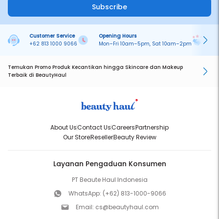
Subscribe
Customer Service
Opening Hours
Pa
+62 813 1000 9066
Mon–Fri 10am–5pm, Sat 10am–2pm
On
Temukan Promo Produk Kecantikan hingga Skincare dan Makeup
Terbaik di BeautyHaul
About Us
Contact Us
Careers
Partnership
Our Store
Reseller
Beauty Review
Layanan Pengaduan Konsumen
PT Beaute Haul Indonesia
WhatsApp:
(+62) 813-1000-9066
Email:
cs@beautyhaul.com