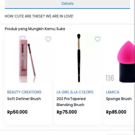
Details
HOW CUTE ARE THESE? WE ARE IN LOVE!
Produk yang Mungkin Kamu Suka
BEAUTY CREATIONS
LA GIRL & LA COLORS
LAMICA
Soft Definer Brush
202 ProTapered
Sponge Brush
Blending Brush
Rp50.000
Rp75.000
Rp85.000