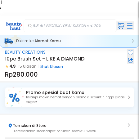
 |
E
kir
iah
8.8 ALL PRODUK LOKAL DISKON s.d. 70%
Dikirim ke
Alamat Kamu
BEAUTY CREATIONS
10pc Brush Set - LIKE A DIAMOND
4.9
15 Ulasan
Lihat Ulasan
Rp280.000
Promo spesial buat kamu
Belanja makin hemat dengan promo discount hingga gratis
ongkir!
Temukan di Store
Ketersediaan stock dapat berubah sewaktu-waktu