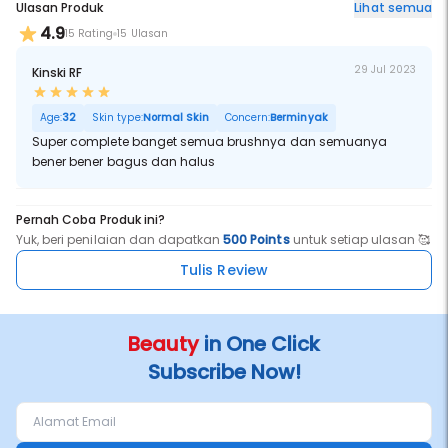
Ulasan Produk
Lihat semua
4.9
15 Rating
15 Ulasan
29 Jul 2023
Kinski RF
Age:
32
Skin type:
Normal Skin
Concern:
Berminyak
Super complete banget semua brushnya dan semuanya
bener bener bagus dan halus
Pernah Coba Produk ini?
Yuk, beri penilaian dan dapatkan
500 Points
untuk setiap ulasan 🥰
Tulis Review
Beauty
in One Click
Subscribe Now!