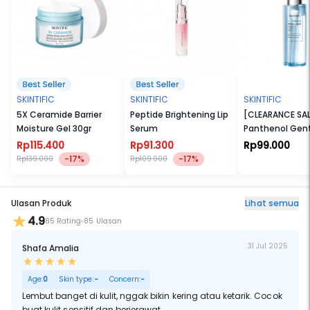
sehingga aman untuk kulit sensitif
•Dibuat dengan teknologi unik yaitu Micro-foaming, cleanser ini
menghasilkan busa yang lembut dan halus sehingga aman saat
digunakan di wajah tanpa menyebabkan iritasi
SKINTIFIC
SKINTIFIC
SKINTIFIC
5X Ceramide Barrier
Peptide Brightening Lip
[CLEARANCE SAL
Moisture Gel 30gr
Serum
Panthenol Gent
Cleanser
Rp115.400
Rp91.300
Rp99.000
-17%
-17%
Rp139.000
Rp109.900
Ulasan Produk
Lihat semua
4.9
85 Rating
85 Ulasan
31 Jul 2025
Shafa Amalia
Age:
0
Skin type:
-
Concern:
-
Lembut banget di kulit, nggak bikin kering atau ketarik. Cocok
buat kulit sensitif dan berjerawat.