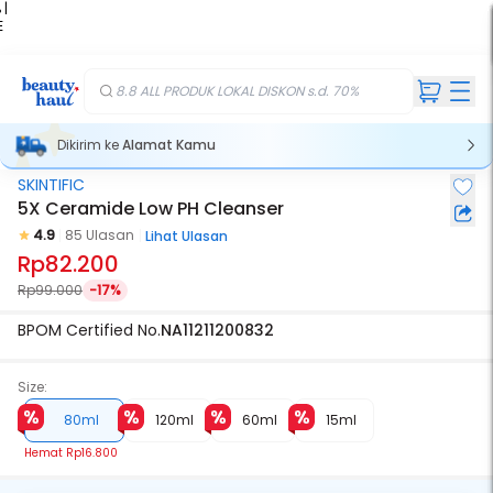
 |
E
kir
iah
8.8 ALL PRODUK LOKAL DISKON s.d. 70%
Dikirim ke
Alamat Kamu
SKINTIFIC
5X Ceramide Low PH Cleanser
4.9
85 Ulasan
Lihat Ulasan
Rp82.200
Rp99.000
-17%
BPOM Certified No.
NA11211200832
Size:
80ml
120ml
60ml
15ml
Hemat
Rp16.800