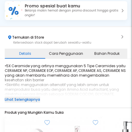
Promo spesial buat kamu
Belanja makin hemat dengan promo discount hingga gratis
ongkir!
Temukan di Store
Ketersediaan stock dapat berubah sewaktu-waktu
Details
Cara Penggunaan
Bahan Produk
•5X Ceramide yang artinya menggunakan 5 Tipe Ceramides yaitu
CERAMIDE NP, CERAMIDE EOP, CERAMIDE AP, CERAMIDE AS, CERAMIDE NS
yang akan membantu memelihara dan mengembalikan
kesehatan skin barrier
•Skintific menggunakan alternatif yang lebih aman untuk
memproduksi busa yaitu dengan Amino Acid surfactant, yang
diketahui secara ilmiah sebagai SODIUM COCOYL GLYCINATE,
adalah bahan yang sangat lembut untuk membersihkan kotoran
Lihat Selengkapnya
tanpa berlebihan dan merusak skin barrier
•Cleanser ini memiliki pH yang rendah (5.5~6) yang sangat sesuai
Produk yang Mungkin Kamu Suka
dengan pH level kulit
•Ditambah kandungan Niacinamide dan Hyaluronic Acid, cleanser
ini bisa membersihkan wajah secara keseluruhan tapi masih
menjaga kelembaban kulit
•Diformulasikan bebas dari SLS, Alcohol, Paraben, Essential Oil