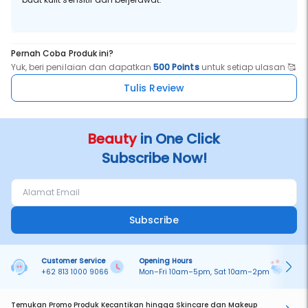
Pernah Coba Produk ini?
Yuk, beri penilaian dan dapatkan
500 Points
untuk setiap ulasan 🥰
Tulis Review
Beauty
in One Click
Subscribe Now!
Subscribe
Customer Service
Opening Hours
Pa
+62 813 1000 9066
Mon–Fri 10am–5pm, Sat 10am–2pm
On
Temukan Promo Produk Kecantikan hingga Skincare dan Makeup