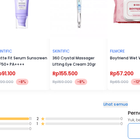
INTIFIC
SKINTIFIC
FILMORE
tte Fit Serum Sunscreen
360 Crystal Massager
Boyfriend Wet 
F50+ PA++++
Lifting Eye Cream 20gr
p91.100
Rp155.500
Rp57.200
99.000
-8%
Rp169.000
-8%
Rp65.000
-12
Lihat semua
Pern
11
2
0
Yuk, b
0
1
0
0