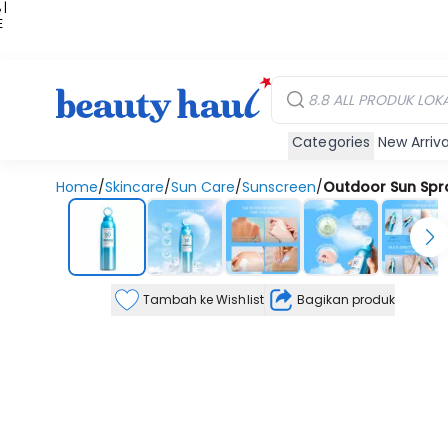
 |
E
kir
iah
Categories
New Arriva
Home
/
Skincare
/
Sun Care
/
Sunscreen
/
Outdoor Sun Spr
Tambah ke Wishlist
Bagikan produk