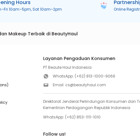
ening Hours
Partnersh
n–Fri 10am–5pm, Sat 10am–2pm
Online Regist
dan Makeup Terbaik di BeautyHaul
Layanan Pengaduan Konsumen
PT Beaute Haul Indonesia
WhatsApp:
(+62) 813-1000-9066
ions)
Email:
cs@beautyhaul.com
Direktorat Jenderal Perlindungan Konsumen dan Te
olicy
Kementrian Perdagangan Republik Indonesia
WhatsApp:
(+62) 853-1111-1010
Follow us!