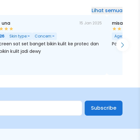
Lihat semua
 una
misa khayr
15 Jan 2025
ensitif
26
Skin type:
-
Concern:
-
Age:
25
Skin
reen sat set banget bikin kulit ke protec dan
Pas di pake 
bikin kulit jadi dewy
Subscribe