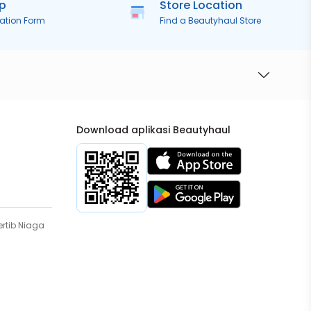
ip
Store Location
ration Form
Find a Beautyhaul Store
Download aplikasi Beautyhaul
rtib Niaga