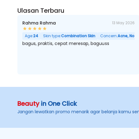
Ulasan Terbaru
Rahma Rahma
13 May 2026
Age:
24
Skin type:
Combination Skin
Concern:
Acne, Noda 
bagus, praktis, cepat meresap, baguuss
Beauty
in One Click
Jangan lewatkan promo menarik agar belanja kamu se