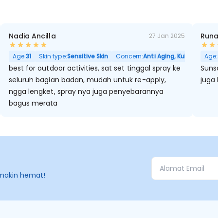
Nadia Ancilla
Runa
27 Jan 2025
Hitam, Sensitif, Berminyak, Pori Besar
Age:
31
Skin type:
Sensitive Skin
Concern:
Anti Aging, Kulit Kering, S
Age:
best for outdoor activities, sat set tinggal spray ke
Sunsc
seluruh bagian badan, mudah untuk re-apply,
juga 
ngga lengket, spray nya juga penyebarannya
bagus merata
makin hemat!