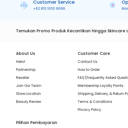
Customer Service
Op
+62 813 1000 9066
Mo
Temukan Promo Produk Kecantikan hingga Skincare 
About Us
Customer Care
Hello!
Contact Us
Partnership
How to Order
Reseller
FAQ (Frequently Asked Quest
Join Our Team
Membership Loyalty Points
Store Location
Shipping, Delivery, & Return P
Beauty Review
Terms & Conditions
Privacy Policy
Pilihan Pembayaran