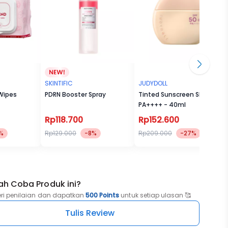
SKINTIFIC
JUDYDOLL
Wipes
PDRN Booster Spray
Tinted Sunscreen SPF 50+
PA++++ - 40ml
Rp118.700
Rp152.600
%
Rp129.000
-8%
Rp209.000
-27%
ah Coba Produk ini?
eri penilaian dan dapatkan
500 Points
untuk setiap ulasan 🥰
Tulis Review