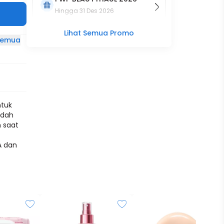
Hingga
31 Des 2026
Lihat Semua Promo
 semua
ntuk
udah
n saat
A dan