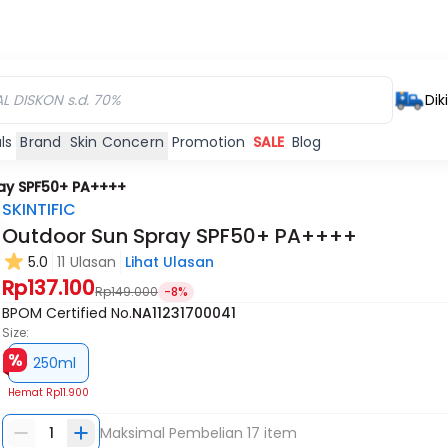
Dik
ls
Brand
Skin Concern
Promotion
SALE
Blog
ay SPF50+ PA++++
SKINTIFIC
Outdoor Sun Spray SPF50+ PA++++
5.0
11 Ulasan
Lihat Ulasan
Rp137.100
Rp149.000
-8%
BPOM Certified No.
NA11231700041
Size:
250ml
Hemat
Rp11.900
1
Maksimal Pembelian
17
item