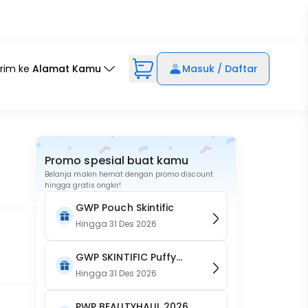
irim ke
Alamat Kamu
Masuk / Daftar
Promo spesial buat kamu
Belanja makin hemat dengan promo discount
hingga gratis ongkir!
GWP Pouch Skintific
Hingga
31 Des 2026
GWP SKINTIFIC Puffy
Pouch
Hingga
31 Des 2026
PWP BEAUTYHAUL 2026