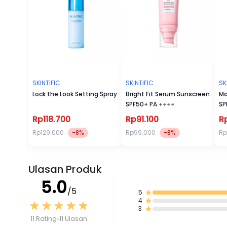
SKINTIFIC
SKINTIFIC
SK
Lock the Look Setting Spray
Bright Fit Serum Sunscreen
Ma
SPF50+ PA ++++
SP
Rp118.700
Rp91.100
R
Rp129.000
-8%
Rp99.000
-8%
Rp
Ulasan Produk
5.0
/5
5
4
3
11 Rating
11 Ulasan