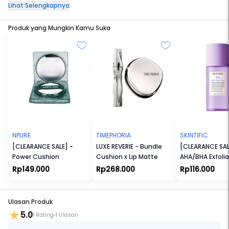
Lihat Selengkapnya
Manfaat :
Mengangkat minyak, sebum dan kotoran pada kulit
Produk yang Mungkin Kamu Suka
Mencerahkan kulit wajah yang kusam
Mengangkat sel-sel kulit mati hingga ke pori-pori
Mengontrol produksi minyak berlebih yang menjadi penyebab
jerawat
Meredakan iritasi dan kemerahan pada kulit yang berjerawat
NPURE
TIMEPHORIA
SKINTIFIC
[CLEARANCE SALE] -
LUXE REVERIE - Bundle
[CLEARANCE SAL
Power Cushion
Cushion x Lip Matte
AHA/BHA Exfolia
Toner
Rp149.000
Rp268.000
Rp116.000
Ulasan Produk
5.0
1 Rating
1 Ulasan