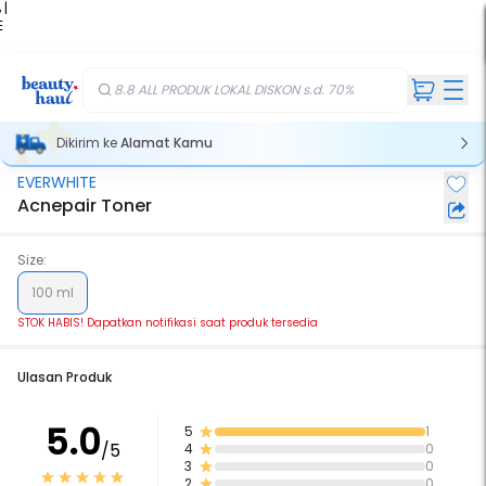
 |
E
kir
iah
8.8 ALL PRODUK LOKAL DISKON s.d. 70%
Dikirim ke
Alamat Kamu
EVERWHITE
Stok Habis
Acnepair Toner
Size:
100 ml
STOK HABIS! Dapatkan notifikasi saat produk tersedia
Ulasan Produk
5.0
5
1
/5
4
0
3
0
2
0