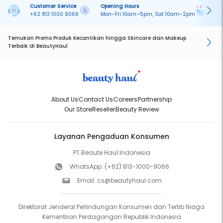
Customer Service
Opening Hours
Pa
+62 813 1000 9066
Mon–Fri 10am–5pm, Sat 10am–2pm
On
Temukan Promo Produk Kecantikan hingga Skincare dan Makeup
Terbaik di BeautyHaul
About Us
Contact Us
Careers
Partnership
Our Store
Reseller
Beauty Review
Layanan Pengaduan Konsumen
PT Beaute Haul Indonesia
WhatsApp:
(+62) 813-1000-9066
Email:
cs@beautyhaul.com
Direktorat Jenderal Perlindungan Konsumen dan Tertib Niaga
Kementrian Perdagangan Republik Indonesia