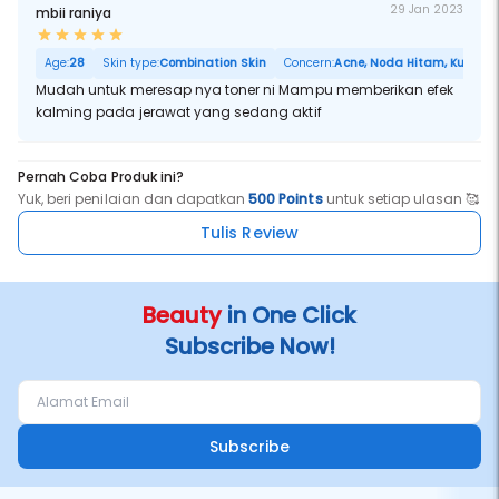
29 Jan 2023
mbii raniya
Age:
28
Skin type:
Combination Skin
Concern:
Acne, Noda Hitam, Kulit Ker
Mudah untuk meresap nya toner ni Mampu memberikan efek
kalming pada jerawat yang sedang aktif
Pernah Coba Produk ini?
Yuk, beri penilaian dan dapatkan
500 Points
untuk setiap ulasan 🥰
Tulis Review
Beauty
in One Click
Subscribe Now!
Subscribe