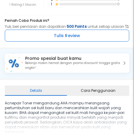
1
0
1 Rating
1 Ulasan
Pernah Coba Produk ini?
Yuk, beri penilaian dan dapatkan
500 Points
untuk setiap ulasan 🥰
Tulis Review
Promo spesial buat kamu
Belanja makin hemat dengan promo discount hingga gratis
ongkir!
Details
Cara Penggunaan
Acnepair Toner mengandung AHA mampu merangsang
pertumbuhan sel kulit baru dan mencerahkan kulit wajah yang
kusam. BHA dapat mengangkat sel kulit mati hingga ke pori-pori
kulitmu dan mengontrol produksi minyak berlebih yang menjadi
penyebab jerawat. Sedangkan, CICA kaya akan antioksidan yang
dapat meredakan iritasi dan kemerahan pada kulit yang
berjerawat.