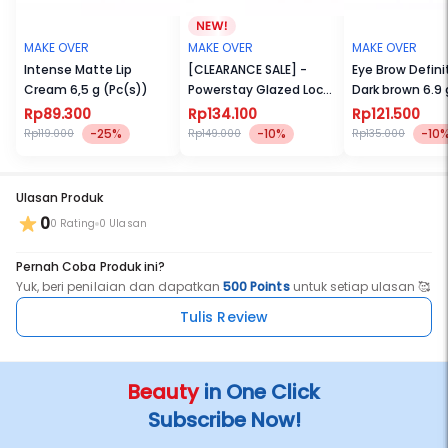
MAKE OVER
MAKE OVER
MAKE OVER
Intense Matte Lip
[CLEARANCE SALE] -
Eye Brow Definit
Cream 6,5 g (Pc(s))
Powerstay Glazed Lock
Dark brown 6.9 
Lip Pigment 3 g
Rp89.300
Rp134.100
Rp121.500
-25%
-10%
-10
Rp119.000
Rp149.000
Rp135.000
Ulasan Produk
0
0 Rating
0 Ulasan
Pernah Coba Produk ini?
Yuk, beri penilaian dan dapatkan
500 Points
untuk setiap ulasan 🥰
Tulis Review
Beauty
in One Click
Subscribe Now!