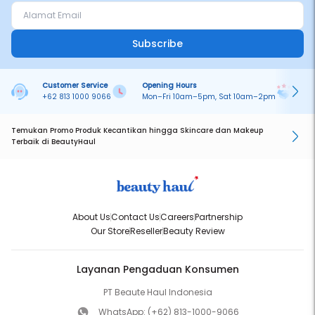
Subscribe
Customer Service
Opening Hours
Pa
+62 813 1000 9066
Mon–Fri 10am–5pm, Sat 10am–2pm
On
Temukan Promo Produk Kecantikan hingga Skincare dan Makeup
Terbaik di BeautyHaul
About Us
Contact Us
Careers
Partnership
Our Store
Reseller
Beauty Review
Layanan Pengaduan Konsumen
PT Beaute Haul Indonesia
WhatsApp:
(+62) 813-1000-9066