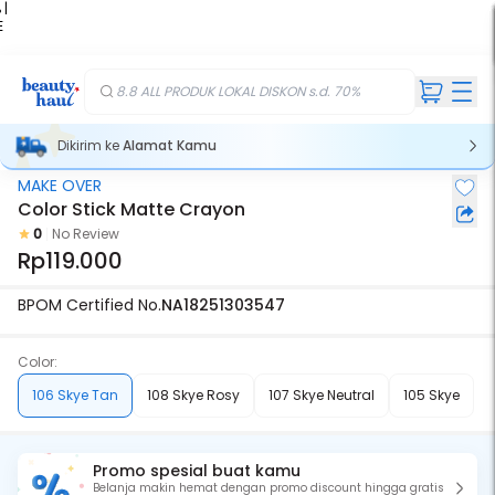
 |
E
kir
iah
8.8 ALL PRODUK LOKAL DISKON s.d. 70%
Dikirim ke
Alamat Kamu
MAKE OVER
Color Stick Matte Crayon
0
No Review
Rp119.000
BPOM Certified No.
NA18251303547
Color:
106 Skye Tan
108 Skye Rosy
107 Skye Neutral
105 Skye
Promo spesial buat kamu
Belanja makin hemat dengan promo discount hingga gratis