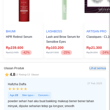
BHUMI
LASHBOSS
ARTISAN PRO
HPR Retinol Serum
Lash and Brow Serum for
Classiques - CL
Sensitive Eyes
Rp239.600
Rp103.200
Rp21.300
-42%
-25%
-24%
Rp412.965
Rp137.500
Rp28.000
Ulasan Produk
Lihat semua
4.8
12 Rating
12 Ulasan
27 Feb 2025
Hafizha Daffa
Age:
23
Skin type:
-
Concern:
-
powder sehari hari aku buat bakking makeup bener bener tahan
minyak, dipake seharian tetep ga longsor, smooth