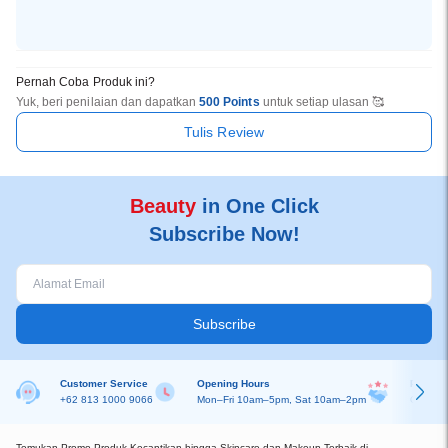
Pernah Coba Produk ini?
Yuk, beri penilaian dan dapatkan
500 Points
untuk setiap ulasan 🥰
Tulis Review
Beauty
in One Click
Subscribe Now!
Subscribe
Customer Service
Opening Hours
Partner
+62 813 1000 9066
Mon–Fri 10am–5pm, Sat 10am–2pm
Online R
Temukan Promo Produk Kecantikan hingga Skincare dan Makeup Terbaik di