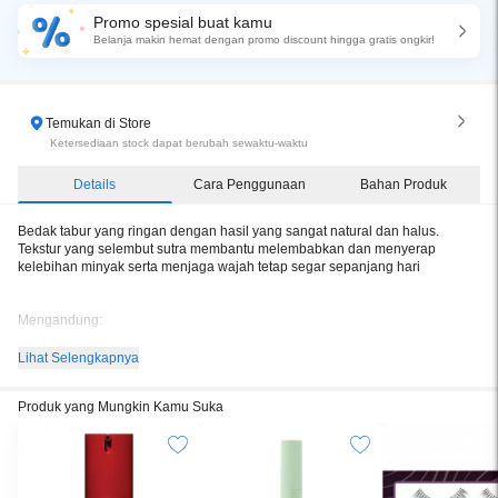
Promo spesial buat kamu
Belanja makin hemat dengan promo discount hingga gratis ongkir!
Temukan di Store
Ketersediaan stock dapat berubah sewaktu-waktu
Details
Cara Penggunaan
Bahan Produk
Bedak tabur yang ringan dengan hasil yang sangat natural dan halus.
Tekstur yang selembut sutra membantu melembabkan dan menyerap
kelebihan minyak serta menjaga wajah tetap segar sepanjang hari
Mengandung:
1. Moisturizer untuk menjaga kelembaban kulit dan mencegah dehidrasi
Lihat Selengkapnya
kulit
Produk yang Mungkin Kamu Suka
2. Oil control
3. High performance particle powder