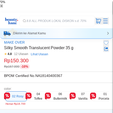
 70%
EE
ir &
iah
8.8 ALL PRODUK LOKAL DISKON s.d. 70%
Dikirim ke
Alamat Kamu
MAKE OVER
Silky Smooth Translucent Powder 35 g
4.8
12 Ulasan
Lihat Ulasan
Rp150.300
Rp167.000
-10%
BPOM Certified No.
NA18140400367
color:
04
06
07
01
02 Rosy
Toffee
Buttermilk
Vanilla
Porcelain
Hemat
Rp16.700