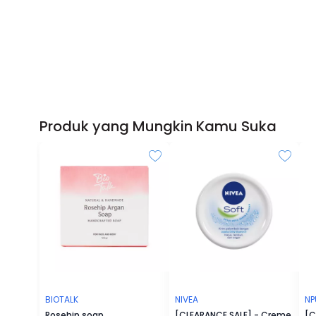
Produk yang Mungkin Kamu Suka
BIOTALK
NIVEA
NP
Rosehip soap
[CLEARANCE SALE] - Creme
[C