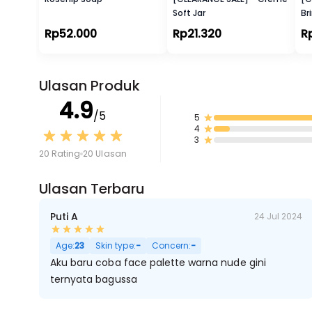
Soft Jar
Br
Rp52.000
Rp21.320
R
Ulasan Produk
4.9
/5
5
4
3
20 Rating
20 Ulasan
Ulasan Terbaru
Puti A
24 Jul 2024
Age:
23
Skin type:
-
Concern:
-
Aku baru coba face palette warna nude gini
ternyata bagussa