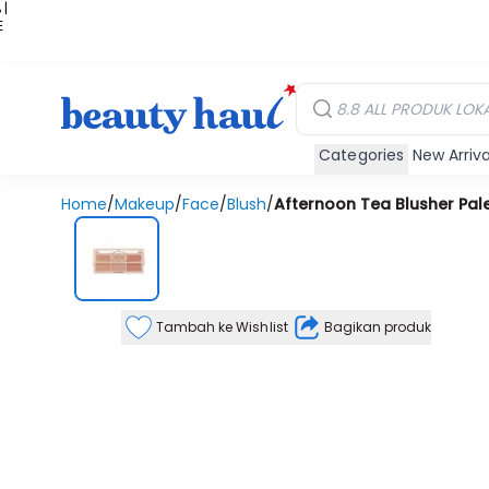
 |
E
kir
iah
Categories
New Arriva
Home
/
Makeup
/
Face
/
Blush
/
Afternoon Tea Blusher Pal
Tambah ke Wishlist
Bagikan produk