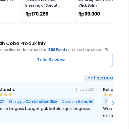
Blessing of Sprout
Click Balm
Radiance Toner
Rp170.286
Rp99.000
ah Coba Produk ini?
eri penilaian dan dapatkan
500 Points
untuk setiap ulasan 🥰
Tulis Review
Lihat semua
 Marisha
Bella Bhakt
31 Jul 2023
27
Skin type:
Combination Skin
Concern:
Acne, Anti Aging, Noda Hitam,
Age:
30
Skin
se ini baguss banget gak ketolongan bagusss
Warna warna
csntik di pipi