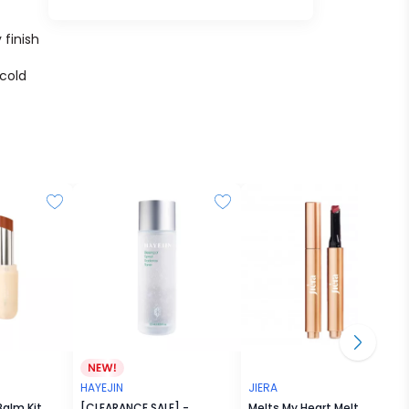
finish
 cold
HAYEJIN
JIERA
Balm Kit
[CLEARANCE SALE] -
Melts My Heart Melting