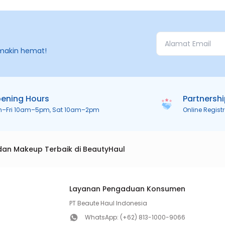
makin hemat!
ening Hours
Partnersh
n–Fri 10am–5pm, Sat 10am–2pm
Online Regist
dan Makeup Terbaik di BeautyHaul
Layanan Pengaduan Konsumen
PT Beaute Haul Indonesia
WhatsApp:
(+62) 813-1000-9066