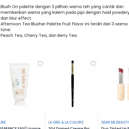
Blush On palette dengan 3 pilihan warna teh yang cantik dan
memberikan warna yang kalem pada pipi dengan hasil powdery 
dan blur effect.
Afternoon Tea Blusher Palette Fruit Flavor ini terdiri dari 3 warna
tone:
Peach Tea, Cherry Tea, dan Berry Tea.
URE
LA GIRL & LA COLORS
DEAR ME BEAUTY
LEARANCE SALE] Licorice
204 Domed Crease Pro
Duo Tinted Lip 