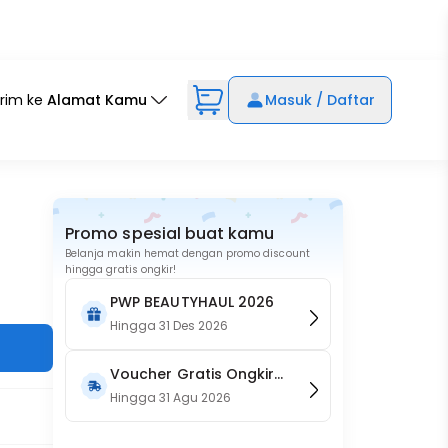
irim ke
Alamat Kamu
Masuk / Daftar
Promo spesial buat kamu
Belanja makin hemat dengan promo discount
hingga gratis ongkir!
PWP BEAUTYHAUL 2026
Hingga
31 Des 2026
Voucher Gratis Ongkir
15RB (Only on Website)
Hingga
31 Agu 2026