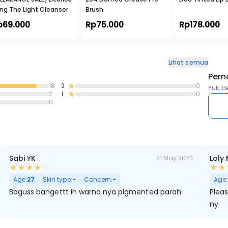
ing The Light Cleanser
Brush
p69.000
Rp75.000
Rp178.000
Lihat semua
Pern
18
2
0
Yuk, b
2
1
0
0
Sabi YK
Loly
31 May 2024
Age:
27
Skin type:
-
Concern:
-
Age:
Baguss bangettt ih warna nya pigmented parah
Plea
ny