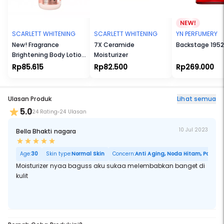
- Membantu mencegah terjadinya tanda-tanda penuaan dini.
JEJU ALOE VERA EXTRACTS
- Membantu merawat kulit berjerawat dan menyejukkan kulit yang
teriritasi ringan.
- Membantu menyamarkan kerutan halus dan merawat elastisitas
SCARLETT WHITENING
SCARLETT WHITENING
YN PERFUMERY
kulit.
New! Fragrance
7X Ceramide
Backstage 1952
- Membantu menjaga kelembapan kulit.
Brightening Body Lotion
Moisturizer
Bright Mood Booster
Rp85.615
Rp82.500
Rp269.000
Ulasan Produk
Lihat semua
5.0
24 Rating
24 Ulasan
10 Jul 2023
Bella Bhakti nagara
Age:
30
Skin type:
Normal Skin
Concern:
Anti Aging, Noda Hitam, Pori Bes
Moisturizer nyaa baguss aku sukaa melembabkan banget di
kulit