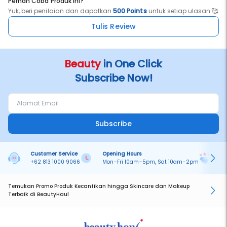
Pernah Coba Produk ini?
Yuk, beri penilaian dan dapatkan
500 Points
untuk setiap ulasan 🥰
Tulis Review
Beauty
in One Click
Subscribe Now!
Subscribe
Customer Service
Opening Hours
Pa
+62 813 1000 9066
Mon–Fri 10am–5pm, Sat 10am–2pm
On
Temukan Promo Produk Kecantikan hingga Skincare dan Makeup
Terbaik di BeautyHaul