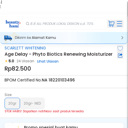
 |
E
kir
iah
8.8 ALL PRODUK LOKAL DISKON s.d. 70%
Dikirim ke
Alamat Kamu
SCARLETT WHITENING
Stok Habis
Age Delay - Phyto Biotics Renewing Moisturizer
5.0
24 Ulasan
Lihat Ulasan
Rp82.500
BPOM Certified No.
NA 18220103496
Size:
20gr
20gr- NED
STOK HABIS! Dapatkan notifikasi saat produk tersedia
Promo spesial buat kamu