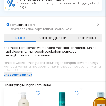
Belanja makin hemat dengan promo discount hingga gratis
ongkir!
Temukan di Store
Ketersediaan stock dapat berubah sewaktu-waktu
Details
Cara Penggunaan
Bahan Produk
Shampoo komplemen warna yang menetralkan rambut kuning
hasil bleaching, mencegah perubahan warna, dan
meningkatakan saturasi warna.
Penetral warna- menguransi kekuningan dengan pewarna ungu
Menjaga warna rambut lebih lama- mencegah perubahan warna
setelah bleaching
Panthenol dan protein - suplai kelembaban dan nurtrisi
Lihat Selengkapnya
Produk yang Mungkin Kamu Suka