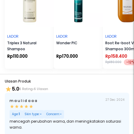
LADOR
LADOR
LADOR
Triplex 3 Natural
Wonder PIC
Root Re-boot Vi
Shampoo
Shampoo 300m
Rp110.000
Rp170.000
Rp158.400
-12
Rp180.000
Ulasan Produk
5.0
6 Rating
6 Ulasan
27 Dec 2024
m a u l i d a a a
Age:
1
Skin type:
-
Concern:
-
mencegah perubahan warna, dan meningkatakan saturasi
warna.