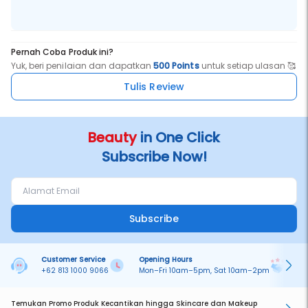
Pernah Coba Produk ini?
Yuk, beri penilaian dan dapatkan
500 Points
untuk setiap ulasan 🥰
Tulis Review
Beauty
in One Click
Subscribe Now!
Subscribe
Customer Service
Opening Hours
Pa
+62 813 1000 9066
Mon–Fri 10am–5pm, Sat 10am–2pm
On
Temukan Promo Produk Kecantikan hingga Skincare dan Makeup