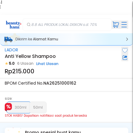
 |
E
kir
iah
8.8 ALL PRODUK LOKAL DISKON s.d. 70%
Dikirim ke
Alamat Kamu
LADOR
Stok Habis
Anti Yellow Shampoo
5.0
6 Ulasan
Lihat Ulasan
Rp215.000
BPOM Certified No.
NA26251000162
size:
300ml
50ml
STOK HABIS! Dapatkan notifikasi saat produk tersedia
Promo spesial buat kamu