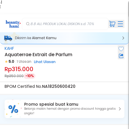
 |
E
kir
iah
8.8 ALL PRODUK LOKAL DISKON s.d. 70%
Dikirim ke
Alamat Kamu
KAHF
Aquaterrae Extrait de Parfum
5.0
1 Ulasan
Lihat Ulasan
Rp315.000
Rp350.000
-10%
BPOM Certified No.
NA18250600420
Promo spesial buat kamu
Belanja makin hemat dengan promo discount hingga gratis
ongkir!