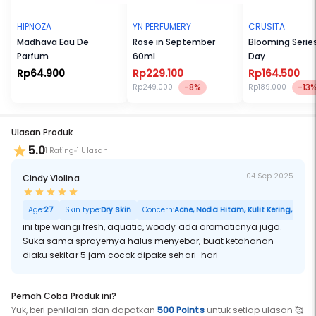
HIPNOZA
YN PERFUMERY
CRUSITA
Madhava Eau De
Rose in September
Blooming Serie
Parfum
60ml
Day
Rp64.900
Rp229.100
Rp164.500
-8%
-13
Rp249.000
Rp189.000
Ulasan Produk
5.0
1 Rating
1 Ulasan
04 Sep 2025
Cindy Violina
Age:
27
Skin type:
Dry Skin
Concern:
Acne, Noda Hitam, Kulit Kering, Sensit
ini tipe wangi fresh, aquatic, woody ada aromaticnya juga.
Suka sama sprayernya halus menyebar, buat ketahanan
diaku sekitar 5 jam cocok dipake sehari-hari
Pernah Coba Produk ini?
Yuk, beri penilaian dan dapatkan
500 Points
untuk setiap ulasan 🥰