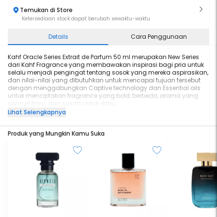
Temukan di Store
Ketersediaan stock dapat berubah sewaktu-waktu
Details
Cara Penggunaan
Kahf Oracle Series Extrait de Parfum 50 ml merupakan New Series
dari Kahf Fragrance yang membawakan inspirasi bagi pria untuk
selalu menjadi pengingat tentang sosok yang mereka aspirasikan,
dan nilai-nilai yang dibutuhkan untuk mencapai tujuan tersebut
dengan menggabungkan Captive technology dan Essential oils
untuk menciptakan fragrance yang bold, berbeda, aroma yang
sangat baru, dan susah untuk ditiru.
TOP
Lihat Selengkapnya
Aquaflora
Timur Pepper
Produk yang Mungkin Kamu Suka
MIDDLE
Muguet
Violet
BOTTOM
Cypriol Oil
Cashmere Woods
Vetiver Oil