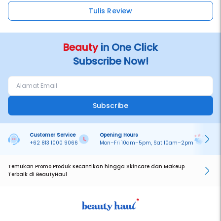
Tulis Review
Beauty
in One Click
Subscribe Now!
Subscribe
Customer Service
Opening Hours
Pa
+62 813 1000 9066
Mon–Fri 10am–5pm, Sat 10am–2pm
On
Temukan Promo Produk Kecantikan hingga Skincare dan Makeup
Terbaik di BeautyHaul