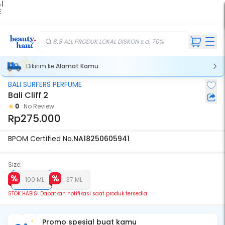
 |
E
kir
iah
8.8 ALL PRODUK LOKAL DISKON s.d. 70%
Dikirim ke
Alamat Kamu
BALI SURFERS PERFUME
Stok Habis
Bali Cliff 2
0
No Review
Rp275.000
BPOM Certified No.
NA18250605941
Size:
100 ML
37 ML
STOK HABIS! Dapatkan notifikasi saat produk tersedia
Promo spesial buat kamu