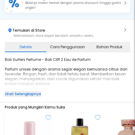
Belanja makin hemat dengan promo discount hingga gratis
ongkir!
Temukan di Store
Ketersediaan stock dapat berubah sewaktu-waktu
Details
Cara Penggunaan
Bahan Produk
Bali Surfers Perfume - Bali Cliff 2 Eau de Parfum
Parfum unisex dengan aroma segar elegan bernuansa citrus dan
lavender. Ringan, fresh, dan tidak terlalu berat. Memberikan kesan
elegan, menyegarkan, dan cocok digunakan sehari-hari baik
indoor maupun outdoor.
Eau de Parfum (EDP) tahan lama & cocok untuk aktivitas sehari-
Lihat Selengkapnya
hari.
Produk yang Mungkin Kamu Suka
Notes: Citrus, Lavender, Almond, Flowery, Saparila, Vanilla, Amber,
Woody