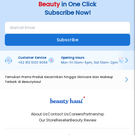
Beauty
in One Click
Subscribe Now!
Subscribe
Customer Service
Opening Hours
Pa
+62 813 1000 9066
Mon–Fri 10am–5pm, Sat 10am–2pm
On
Temukan Promo Produk Kecantikan hingga Skincare dan Makeup
Terbaik di BeautyHaul
About Us
Contact Us
Careers
Partnership
Our Store
Reseller
Beauty Review