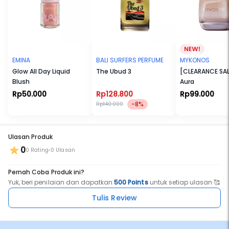
EMINA
BALI SURFERS PERFUME
MYKONOS
Glow All Day Liquid
The Ubud 3
[CLEARANCE SAL
Blush
Aura
Rp50.000
Rp128.800
Rp99.000
-8%
Rp140.000
Ulasan Produk
0
0 Rating
0 Ulasan
Pernah Coba Produk ini?
Yuk, beri penilaian dan dapatkan
500 Points
untuk setiap ulasan 🥰
Tulis Review