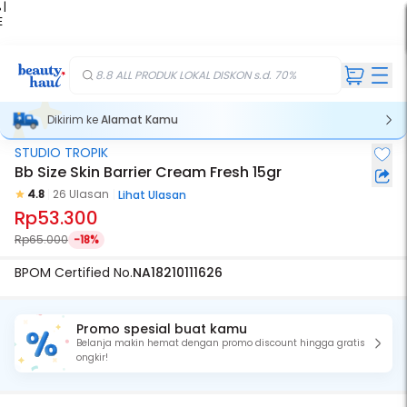
 |
E
kir
iah
8.8 ALL PRODUK LOKAL DISKON s.d. 70%
Dikirim ke
Alamat Kamu
STUDIO TROPIK
Bb Size Skin Barrier Cream Fresh 15gr
4.8
26 Ulasan
Lihat Ulasan
Rp53.300
Rp65.000
-18%
BPOM Certified No.
NA18210111626
Promo spesial buat kamu
Belanja makin hemat dengan promo discount hingga gratis
ongkir!