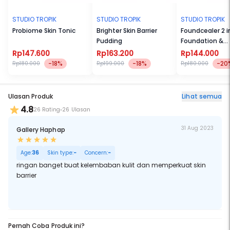
STUDIO TROPIK
STUDIO TROPIK
STUDIO TROPIK
Probiome Skin Tonic
Brighter Skin Barrier
Foundcealer 2 in
Pudding
Foundation &
Concealer
Rp147.600
Rp163.200
Rp144.000
-18%
-18%
-20
Rp180.000
Rp199.000
Rp180.000
Ulasan Produk
Lihat semua
4.8
26 Rating
26 Ulasan
31 Aug 2023
Gallery Haphap
Age:
36
Skin type:
-
Concern:
-
ringan banget buat kelembaban kulit dan memperkuat skin
barrier
Pernah Coba Produk ini?