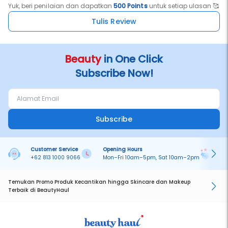
Yuk, beri penilaian dan dapatkan
500 Points
untuk setiap ulasan 🥰
Tulis Review
Beauty
in One Click
Subscribe Now!
Subscribe
Customer Service
Opening Hours
Pa
+62 813 1000 9066
Mon–Fri 10am–5pm, Sat 10am–2pm
On
Temukan Promo Produk Kecantikan hingga Skincare dan Makeup
Terbaik di BeautyHaul