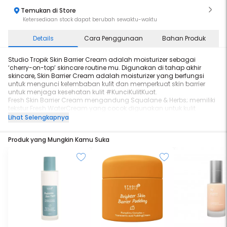
Temukan di Store
Ketersediaan stock dapat berubah sewaktu-waktu
Details
Cara Penggunaan
Bahan Produk
Studio Tropik Skin Barrier Cream adalah moisturizer sebagai
‘cherry-on-top’ skincare routine mu. Digunakan di tahap akhir
skincare, Skin Barrier Cream adalah moisturizer yang berfungsi
untuk mengunci kelembaban kulit dan memperkuat skin barrier
untuk menjaga kesehatan kulit #KunciKulitKuat.
Fresh Skin Barrier Cream mengandung Squalane & Herbs; memiliki
tekstur Fresh WaterCream yang cocok digunakan untuk kulit
normal - oily & acne prone. Memberikan efek soothing pada kulit
Lihat Selengkapnya
wajah.
Produk ini:
Produk yang Mungkin Kamu Suka
✅ 0% Alcohol
✅ 0% Fragrance & Essential Oil
✅ Dermatologically Tested
✅ Terdaftar di BPOM
✅ Bisa digunakan oleh bumil dan busuil
✅ Cruelty Free
✅ Paraben Free