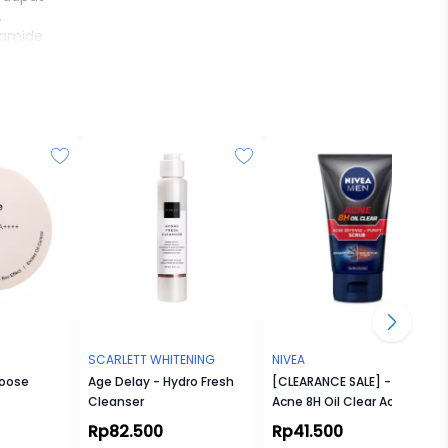
.
eramide
barrier.
ulit
ol
luruh
SCARLETT WHITENING
NIVEA
Loose
Age Delay - Hydro Fresh
[CLEARANCE SALE] - MEN
Cleanser
Acne 8H Oil Clear Acne
kstur
Defense + Purify Scrub
Rp82.500
Rp41.500
inyak,
100ml