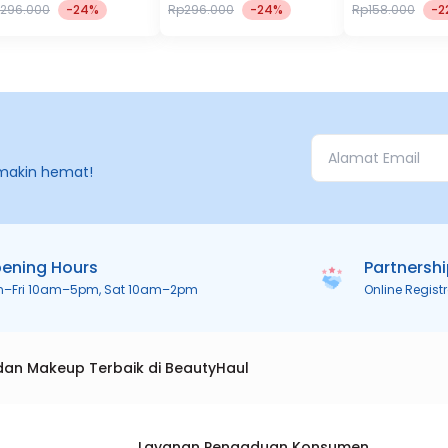
berfungsi untuk menjaga fungsi barier kulit, menghidrasi, dan
296.000
-24%
Rp296.000
-24%
Rp158.000
-2
melembapkan kulit.
makin hemat!
ening Hours
Partnersh
n–Fri 10am–5pm, Sat 10am–2pm
Online Regist
dan Makeup Terbaik di BeautyHaul
Layanan Pengaduan Konsumen