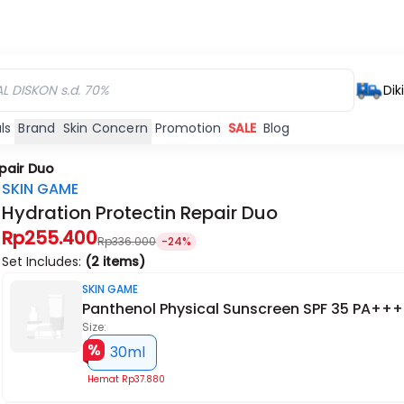
Dik
ls
Brand
Skin Concern
Promotion
SALE
Blog
pair Duo
SKIN GAME
Hydration Protectin Repair Duo
Rp255.400
Rp336.000
-24%
Set Includes:
(2 items)
SKIN GAME
Panthenol Physical Sunscreen SPF 35 PA+++
Size:
30ml
Hemat
Rp37.880