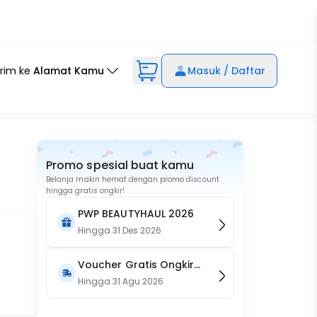
irim ke
Alamat Kamu
Masuk / Daftar
Promo spesial buat kamu
Belanja makin hemat dengan promo discount
hingga gratis ongkir!
PWP BEAUTYHAUL 2026
Hingga
31 Des 2026
Voucher Gratis Ongkir
15RB (Only on Website)
Hingga
31 Agu 2026