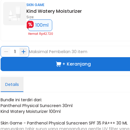
SKIN GAME
Kind Watery Moisturizer
Size:
100ml
Hemat
Rp42.720
1
Maksimal Pembelian
30
item
+ Keranjang
Details
Bundle ini terdiri dari:
Panthenol Physical Sunscreen 30ml
Kind Watery Moisturizer 100ml
Skin Game - Panthenol Physical Sunscreen SPF 35 PA+++ 30 ML
merupakan tabir surya yang mengandung gentle UV filter yang