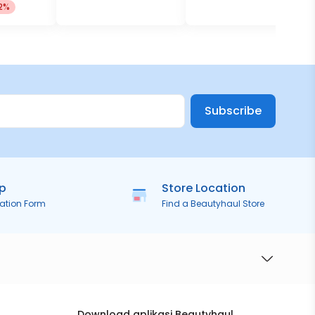
2%
Subscribe
ip
Store Location
ration Form
Find a Beautyhaul Store
Download aplikasi Beautyhaul