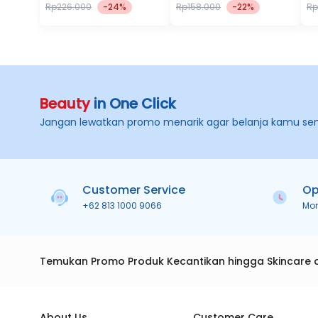
Rp226.000
-24%
Rp158.000
-22%
Rp
Beauty
in One Click
Jangan lewatkan promo menarik agar belanja kamu se
Customer Service
Op
+62 813 1000 9066
Mo
Temukan Promo Produk Kecantikan hingga Skincare 
About Us
Customer Care