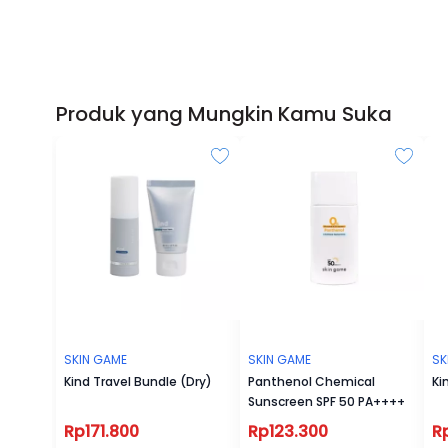
Produk yang Mungkin Kamu Suka
SKIN GAME
SKIN GAME
SK
Kind Travel Bundle (Dry)
Panthenol Chemical
Ki
Sunscreen SPF 50 PA++++
Rp171.800
Rp123.300
R