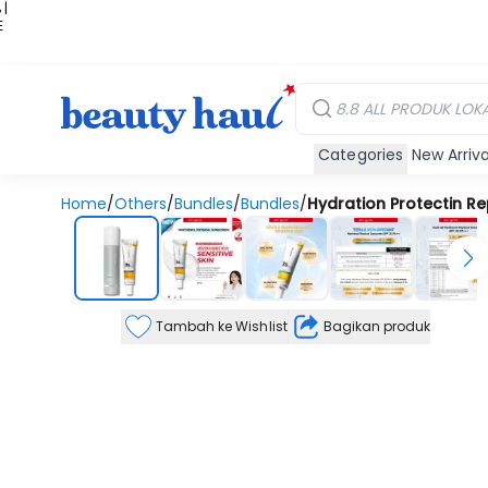
 |
E
kir
iah
Categories
New Arriva
Home
/
Others
/
Bundles
/
Bundles
/
Hydration Protectin Re
Tambah ke Wishlist
Bagikan produk