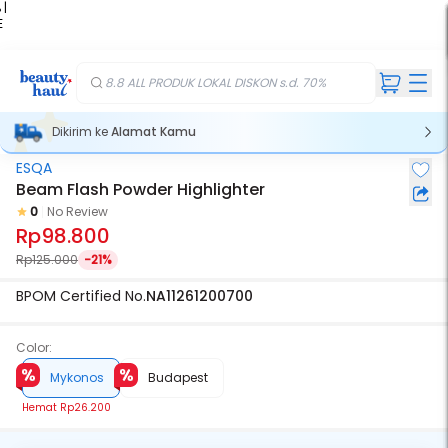
 |
E
kir
iah
8.8 ALL PRODUK LOKAL DISKON s.d. 70%
Dikirim ke
Alamat Kamu
ESQA
Beam Flash Powder Highlighter
0
No Review
Rp98.800
Rp125.000
-21%
BPOM Certified No.
NA11261200700
Color:
Mykonos
Budapest
Hemat
Rp26.200