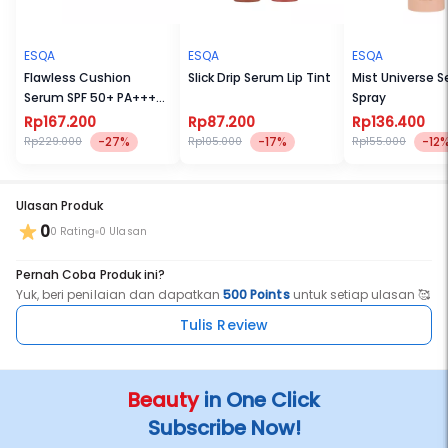
ESQA
ESQA
ESQA
Flawless Cushion
Slick Drip Serum Lip Tint
Mist Universe S
Serum SPF 50+ PA+++
Spray
Satin (New Packaging)
Rp167.200
Rp87.200
Rp136.400
-27%
-17%
-12
Rp229.000
Rp105.000
Rp155.000
Ulasan Produk
0
0 Rating
0 Ulasan
Pernah Coba Produk ini?
Yuk, beri penilaian dan dapatkan
500 Points
untuk setiap ulasan 🥰
Tulis Review
Beauty
in One Click
Subscribe Now!