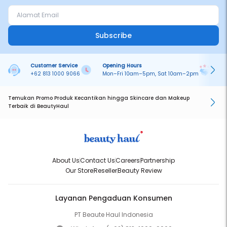
Subscribe
Customer Service
Opening Hours
Pa
+62 813 1000 9066
Mon–Fri 10am–5pm, Sat 10am–2pm
On
Temukan Promo Produk Kecantikan hingga Skincare dan Makeup
Terbaik di BeautyHaul
About Us
Contact Us
Careers
Partnership
Our Store
Reseller
Beauty Review
Layanan Pengaduan Konsumen
PT Beaute Haul Indonesia